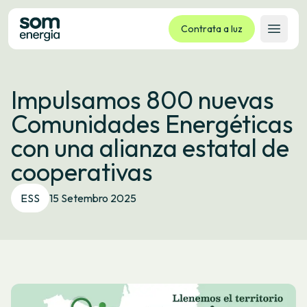
Contrata a luz
Abrir 
Tarifas
Impulsamos 800 nuevas
Servizos
Comunidades Energéticas
Empresas
con una alianza estatal de
La cooperativa
cooperativas
Contacto
Trámites
ESS
15 Setembro 2025
Oficina virtual
Idioma:
GL
ES
CA
EU