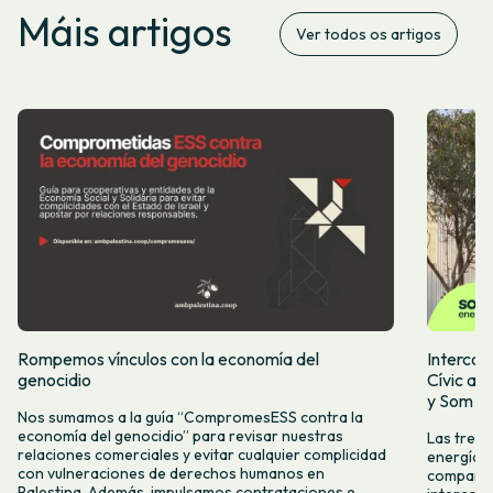
Máis artigos
Ver todos os artigos
Rompemos vínculos con la economía del
Intercoo
genocidio
Cívic ap
y Som Mo
Nos sumamos a la guía “CompromesESS contra la
economía del genocidio” para revisar nuestras
Las tres 
relaciones comerciales y evitar cualquier complicidad
energía, 
con vulneraciones de derechos humanos en
compartid
Palestina. Además, impulsamos contrataciones e