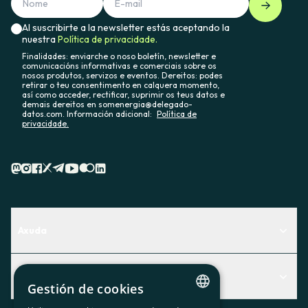
Al suscribirte a la newsletter estás aceptando la
nuestra
Política de privacidade.
Finalidades: enviarche o noso boletín, newsletter e
comunicacións informativas e comerciais sobre os
nosos produtos, servizos e eventos. Dereitos: podes
retirar o teu consentimento en calquera momento,
así como acceder, rectificar, suprimir os teus datos e
demais dereitos en somenergia@delegado-
datos.com. Información adicional:
Política de
privacidade.
Axuda
Centro de Ayuda
Actualidad
Descubre qué servicio te encaja mejor
Gestión de cookies
Actualidad
Contacto