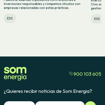
intercoo
inversiones responsables y rompemos vínculos con
Cívic acc
empresas relacionadas con estas prácticas.
gestiona
ESS
ESS
900 103 605
¿Quieres recibir noticias de Som Energia?