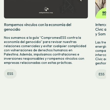
Rompemos vínculos con la economía del
Intercoo
genocidio
Cívic ap
y Som Mo
Nos sumamos a la guía “CompromesESS contra la
economía del genocidio” para revisar nuestras
Las tres 
relaciones comerciales y evitar cualquier complicidad
energía, 
con vulneraciones de derechos humanos en
compartid
Palestina. Además, impulsamos contrataciones e
intercoo
inversiones responsables y rompemos vínculos con
Cívic acc
empresas relacionadas con estas prácticas.
gestiona
ESS
ESS