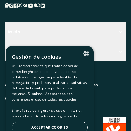
Axuda
Centro de Ayuda
Actualidad
Descubre qué servicio te encaja mejor
Gestión de cookies
Actualidad
Contacto
Utilizamos cookies que tratan datos de
CATALAN
conexión y/o del dispositivo, así como
O recuncho da socia
hábitos de navegación para facilitar la
SPANISH
navegación y podemos analizar estadísticas
Prensa
Aviso legal
Política de privacidad
Política de cookies
del uso de la web para poder aplicar
GL
mejoras. Si pulsas "Aceptar cookies"
Trabaja con nosotros
ES
CA
GL
EU
BASQUE
consientes el uso de todas las cookies.
Si prefieres configurar su uso o limitarlo,
puedes hacer tu selección y guardarla.
ACCEPTAR COOKIES