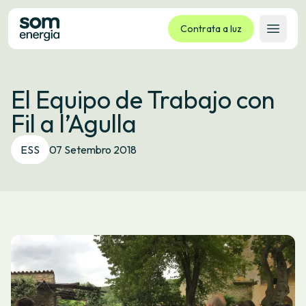
Contrata a luz
Abrir 
Tarifas
El Equipo de Trabajo con
Servizos
Fil a l’Agulla
Empresas
La cooperativa
ESS
07 Setembro 2018
Contacto
Trámites
Oficina virtual
Idioma:
GL
ES
CA
EU