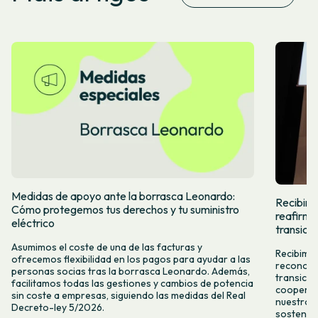
Medidas de apoyo ante la borrasca Leonardo:
Recibimos
Cómo protegemos tus derechos y tu suministro
reafirma
eléctrico
transició
Asumimos el coste de una de las facturas y
Recibimos
ofrecemos flexibilidad en los pagos para ayudar a las
reconoce 
personas socias tras la borrasca Leonardo. Además,
transici
facilitamos todas las gestiones y cambios de potencia
cooperat
sin coste a empresas, siguiendo las medidas del Real
nuestro 
Decreto-ley 5/2026.
sostenibl