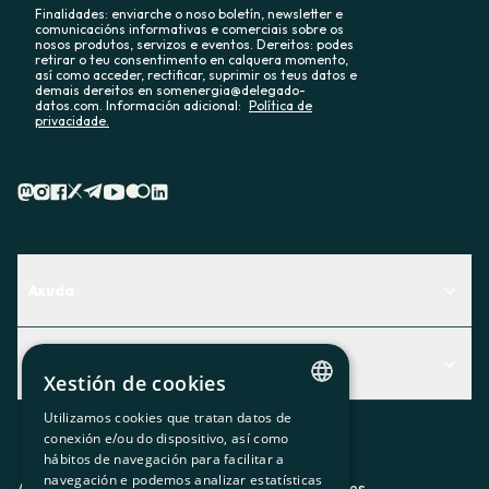
Finalidades: enviarche o noso boletín, newsletter e
comunicacións informativas e comerciais sobre os
nosos produtos, servizos e eventos. Dereitos: podes
retirar o teu consentimento en calquera momento,
así como acceder, rectificar, suprimir os teus datos e
demais dereitos en somenergia@delegado-
datos.com. Información adicional:
Política de
privacidade.
Axuda
Centro de Ayuda
Actualidad
Descubre qué servicio te encaja mejor
Xestión de cookies
Actualidad
Contacto
Utilizamos cookies que tratan datos de
CATALAN
conexión e/ou do dispositivo, así como
O recuncho da socia
hábitos de navegación para facilitar a
SPANISH
navegación e podemos analizar estatísticas
Prensa
Aviso legal
Política de privacidad
Política de cookies