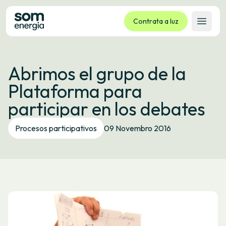
Contrata a luz
Abrir 
Tarifas
Abrimos el grupo de la
Servizos
Plataforma para
Empresas
participar en los debates
La cooperativa
Contacto
Procesos participativos
09 Novembro 2016
Trámites
Oficina virtual
Idioma:
GL
ES
CA
EU