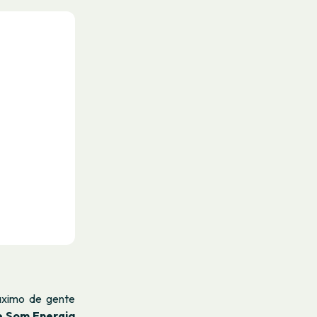
áximo de gente
e Som Energia