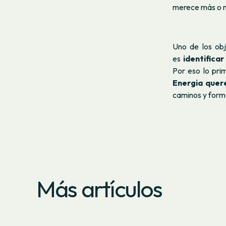
merece más o m
Uno de los obj
es
identifica
Por eso lo pr
Energia quer
caminos y form
Más artículos