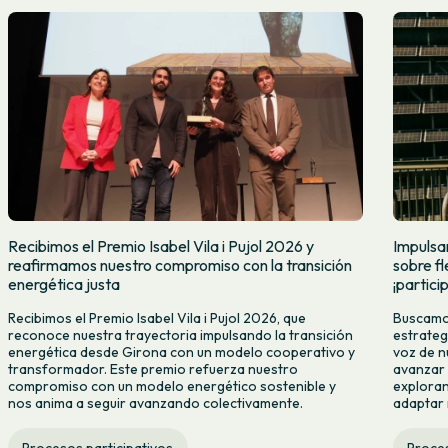
Recibimos el Premio Isabel Vila i Pujol 2026 y
Impulsa
reafirmamos nuestro compromiso con la transición
sobre fl
energética justa
¡partici
Recibimos el Premio Isabel Vila i Pujol 2026, que
Buscamos
reconoce nuestra trayectoria impulsando la transición
estrategi
energética desde Girona con un modelo cooperativo y
voz de n
transformador. Este premio refuerza nuestro
avanzar 
compromiso con un modelo energético sostenible y
exploran
nos anima a seguir avanzando colectivamente.
adaptar
Procesos participativos
Proces