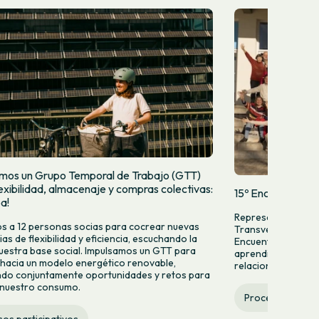
mos un Grupo Temporal de Trabajo (GTT)
exibilidad, almacenaje y compras colectivas:
15º Encuentro de 
pa!
Representantes de
 a 12 personas socias para cocrear nuevas
Transversales se e
as de flexibilidad y eficiencia, escuchando la
Encuentro de Socia
uestra base social. Impulsamos un GTT para
aprendizajes y for
hacia un modelo energético renovable,
relacionarse. De co
do conjuntamente oportunidades y retos para
 nuestro consumo.
Procesos partic
os participativos