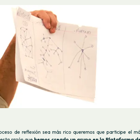
roceso de reflexión sea más rico queremos que participe el m
r esta razón que
hemos creado un grupo en la Plataforma d