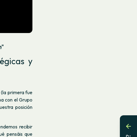
n
"
égicas y
(la primera fue
na con el Grupo
uestra posición
ndemos recibir
qué pensáis que