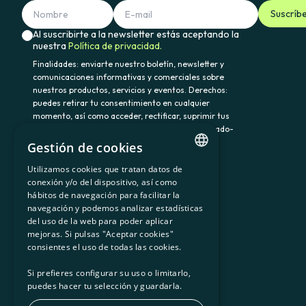
Suscríb
Al suscribirte a la newsletter estás aceptando la
nuestra
Política de privacidad.
Finalidades: enviarte nuestro boletín, newsletter y
comunicaciones informativas y comerciales sobre
nuestros productos, servicios y eventos. Derechos:
puedes retirar tu consentimiento en cualquier
momento, así como acceder, rectificar, suprimir tus
datos y demás derechos en somenergia@delegado-
datos.com. Información adicional:
Política de
Gestión de cookies
privacidad.
Utilizamos cookies que tratan datos de
CATALAN
conexión y/o del dispositivo, así como
hábitos de navegación para facilitar la
SPANISH
navegación y podemos analizar estadísticas
900 103 605
del uso de la web para poder aplicar
GL
mejoras. Si pulsas "Aceptar cookies"
BASQUE
consientes el uso de todas las cookies.
Si prefieres configurar su uso o limitarlo,
puedes hacer tu selección y guardarla.