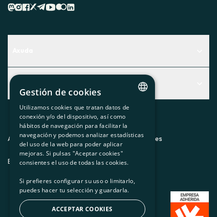
Axuda
Centro de Ayuda
Actualidad
Descubre qué servicio te encaja mejor
Gestión de cookies
Actualidad
Contacto
Utilizamos cookies que tratan datos de
CATALAN
conexión y/o del dispositivo, así como
O recuncho da socia
hábitos de navegación para facilitar la
SPANISH
navegación y podemos analizar estadísticas
Prensa
Aviso legal
Política de privacidad
Política de cookies
del uso de la web para poder aplicar
GL
mejoras. Si pulsas "Aceptar cookies"
Trabaja con nosotros
ES
CA
GL
EU
BASQUE
consientes el uso de todas las cookies.
Si prefieres configurar su uso o limitarlo,
puedes hacer tu selección y guardarla.
ACCEPTAR COOKIES