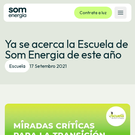
Contrata a luz
Abrir 
Tarifas
Ya se acerca la Escuela de
Servizos
Som Energia de este año
Empresas
La cooperativa
Escuela
17 Setembro 2021
Contacto
Trámites
Oficina virtual
Idioma:
GL
ES
CA
EU