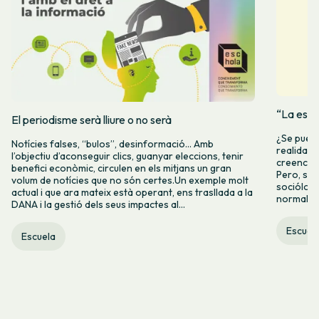
“La espe
El periodisme serà lliure o no serà
¿Se puede
Notícies falses, “bulos”, desinformació… Amb
realidad 
l’objectiu d’aconseguir clics, guanyar eleccions, tenir
creencia 
benefici econòmic, circulen en els mitjans un gran
Pero, seg
volum de notícies que no són certes.Un exemple molt
socióloga
actual i que ara mateix està operant, ens trasllada a la
normalida
DANA i la gestió dels seus impactes al...
Escuel
Escuela