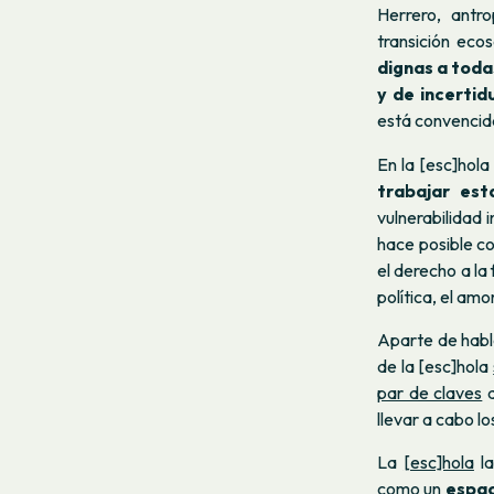
Herrero, antro
transición eco
dignas a toda
y de incertid
está convencid
En la [esc]hol
trabajar est
vulnerabilidad 
hace posible c
el derecho a la
política, el amo
Aparte de habla
de la [esc]hola
par de claves
q
llevar a cabo lo
La
[esc]hola
la
como un
espac