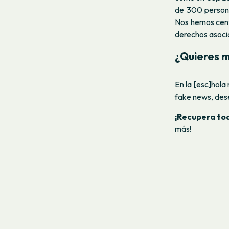
de 300 persona
Nos hemos centr
derechos asoci
¿Quieres 
En la [esc]hola
fake news, des
¡Recupera tod
más!