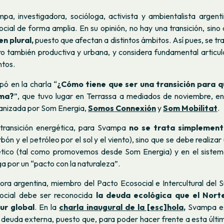
mpa, investigadora, socióloga, activista y ambientalista argenti
ocial de forma amplia. En su opinión, no hay una transición, sino
en plural,
puesto que afectan a distintos ámbitos. Así pues, se tra
ro también productiva y urbana, y considera fundamental articula
ntos.
pó en la charla “
¿Cómo tiene que ser una transición para q
uma?
”, que tuvo lugar en Terrassa a mediados de noviembre, en
ganizada por Som Energia,
Somos Connexión
y
Som Mobilitat
.
 transición energética, para Svampa
no se trata simplemente
rbón y el petróleo por el sol y el viento), sino que se debe realiza
tico (tal como promovemos desde Som Energia) y en el sistem
ga por un “pacto con la naturaleza”.
ra argentina, miembro del Pacto Ecosocial e Intercultural del S
social debe ser reconocida
la deuda ecológica que el Norte
ur global
. En la
charla inaugural de la [esc]hola
,
Svampa ex
 deuda externa, puesto que, para poder hacer frente a esta últi