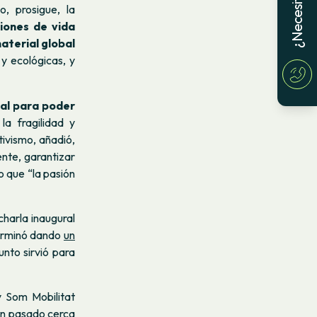
o, prosigue, la
ciones de vida
aterial global
y ecológicas, y
ial para poder
a fragilidad y
tivismo, añadió,
nte, garantizar
o que “la pasión
charla inaugural
erminó dando
un
nto sirvió para
 Som Mobilitat
an pasado cerca