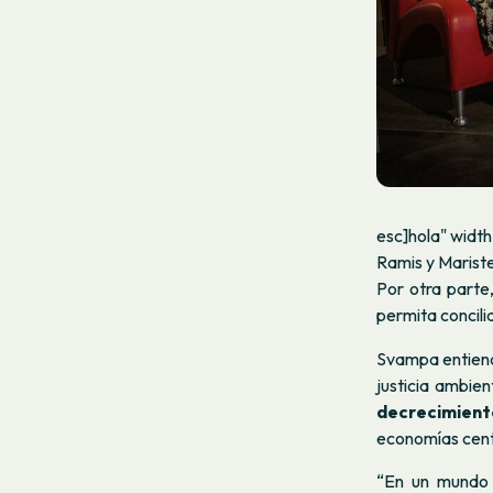
esc]hola" width
Ramis y Marist
Por otra parte
permita concili
Svampa entiende 
justicia ambien
decrecimient
economías cent
“En un mundo 