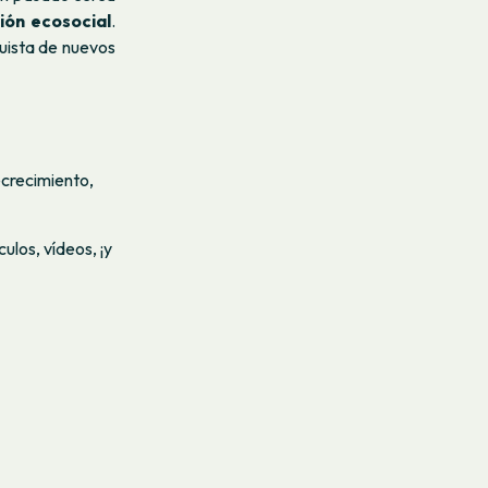
ión ecosocial
.
quista de nuevos
ecrecimiento,
ulos, vídeos, ¡y