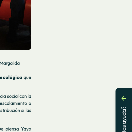
 Margalida
 ecológica
que
cia social con la
esescalamiento o
¿Necesitas ayuda?
ribución si las
que piensa Yayo