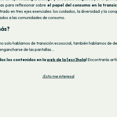
s para reflexionar sobre
el papel del consumo en la transic
ado en tres ejes esenciales: los cuidados, la diversidad y la con
ados a las comunidades de consumo.
más?
 no solo hablamos de transición ecosocial, también hablamos de d
engancharse de las pantallas…
os los contenidos en la
web de la [esc]hola
!
Encontrarás artíc
¡Esto me interesa!