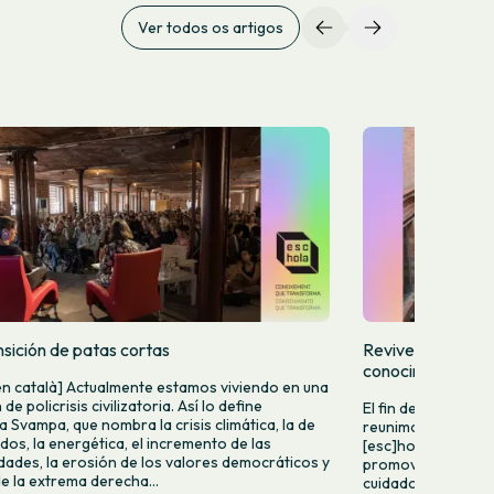
Ver todos os artigos
nsición de patas cortas
Revive la [esc]ho
conocimiento tr
n català] Actualmente estamos viviendo en una
 de policrisis civilizatoria. Así lo define
El fin de semana de
a Svampa, que nombra la crisis climática, la de
reunimos en Terras
ados, la energética, el incremento de las
[esc]hola (escuela
dades, la erosión de los valores democráticos y
promover la refle
de la extrema derecha...
cuidadoso, justo y