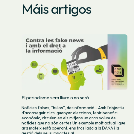
Máis artigos
El periodisme serà lliure o no serà
Notícies falses, “bulos”, desinformació… Amb l’objectiu
d’aconseguir clics, guanyar eleccions, tenir benefici
econòmic, circulen en els mitjans un gran volum de
notícies que no són certes.Un exemple molt actual i que
ara mateix està operant, ens trasllada a la DANA i la
gestió dels seus impactes al...