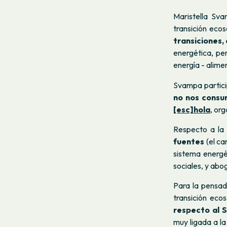
Maristella Sva
transición ecos
transiciones, 
energética, pe
energía - alime
Svampa partici
no nos cons
[esc]hola
, or
Respecto a la
fuentes
(el ca
sistema energé
sociales, y abo
Para la pensado
transición eco
respecto al S
muy ligada a la