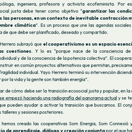
póloga, ingeniera, profesora y activista ecofeminista. Por es
social justa debe tener como objetivo “
garantizar las condi
s las personas, en un contexto de inevitable contracción m
umbre climática
”. Es un proceso que une las agendas sociales 
a de que debe ser planificado, deseado y compartido.
a Herrero subrayó que
el cooperativismo es un espacio esenc
as cuestiones
. Y lo es “porque nace de la consciencia de l
individual y de la consciencia de la potencia colectiva”. El coopera
onstruir en común proyectos alternativos que permitan, precisame
 fragilidad individual. Yayo Herrero terminó su intervención diciend
r por la vida y la gente son también energía”.
r de cómo debe ser la transición ecosocial justa y popular, en la 
se empezó haciendo una radiografía del panorama actual
y se t
ue pueden ayudar a activar la transición que buscamos. El conju
s talleres y sesiones posteriores.
 hemos creado las cooperativas Som Energia, Som Connexió y
io de aprendizaje, diálogo y creación conjunta
por el que h