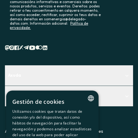
comunicacións informativas e comerciais sobre os
nosos produtos, servizos e eventos. Dereitos: podes
retirar o teu consentimento en calquera momento,
así como acceder, rectificar, suprimir os teus datos e
demais dereitos en somenergia@delegado-
datos.com. Información adicional:
Política de
privacidade.
Axuda
Centro de Ayuda
Actualidad
Descubre qué servicio te encaja mejor
Gestión de cookies
Actualidad
Contacto
Utilizamos cookies que tratan datos de
CATALAN
conexión y/o del dispositivo, así como
O recuncho da socia
hábitos de navegación para facilitar la
SPANISH
navegación y podemos analizar estadísticas
Prensa
Aviso legal
Política de privacidad
Política de cookies
del uso de la web para poder aplicar
GL