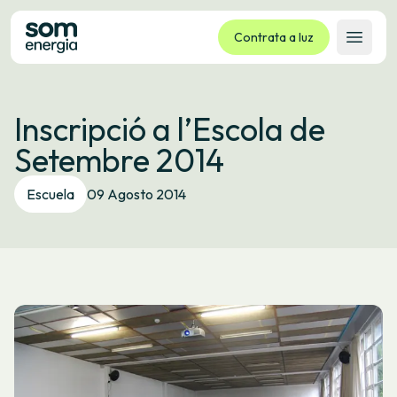
Contrata a luz
Abrir 
Tarifas
Inscripció a l’Escola de
Servizos
Setembre 2014
Empresas
La cooperativa
Escuela
09 Agosto 2014
Contacto
Trámites
Oficina virtual
Idioma:
GL
ES
CA
EU