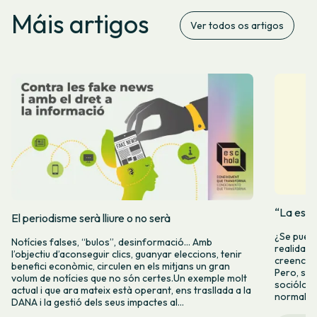
Máis artigos
Ver todos os artigos
“La espe
El periodisme serà lliure o no serà
¿Se puede
Notícies falses, “bulos”, desinformació… Amb
realidad 
l’objectiu d’aconseguir clics, guanyar eleccions, tenir
creencia 
benefici econòmic, circulen en els mitjans un gran
Pero, seg
volum de notícies que no són certes.Un exemple molt
socióloga
actual i que ara mateix està operant, ens trasllada a la
normalida
DANA i la gestió dels seus impactes al...