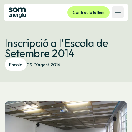
Contracta la llum
Obrir 
Tarifes
Inscripció a l’Escola de
Serveis
Setembre 2014
Empreses
La cooperativa
Escola
09 D'agost 2014
Contacte
Tràmits
Oficina virtual
Idioma:
CA
ES
GL
EU