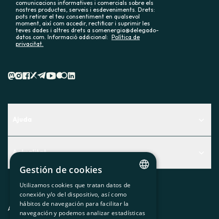
comunicacions informatives i comercials sobre els
nostres productes, serveis i esdeveniments. Drets:
pots retirar el teu consentiment en qualsevol
moment, així com accedir, rectificar i suprimir les
teves dades i altres drets a somenergia@delegado-
datos.com. Informació addicional:
Política de
privacitat.
Ajuda
Centre d'Ajuda
Actualitat
Descobreix quin servei t'encaixa millor
Gestión de cookies
Actualitat
Contacte
Utilizamos cookies que tratan datos de
El racó de la sòcia
CATALAN
conexión y/o del dispositivo, así como
hábitos de navegación para facilitar la
Premsa
SPANISH
Avis legal
Política de privacitat
Política de cookies
navegación y podemos analizar estadísticas