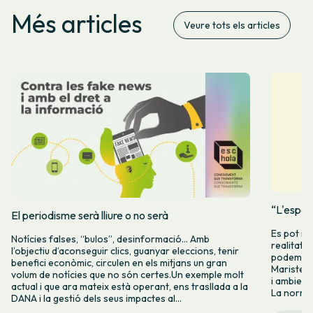
Més articles
Veure tots els articles
“L'espera
El periodisme serà lliure o no serà
Es pot in
Notícies falses, “bulos”, desinformació… Amb
realitat e
l’objectiu d’aconseguir clics, guanyar eleccions, tenir
podem tor
benefici econòmic, circulen en els mitjans un gran
Maristell
volum de notícies que no són certes.Un exemple molt
i ambienta
actual i que ara mateix està operant, ens trasllada a la
La normali
DANA i la gestió dels seus impactes al...