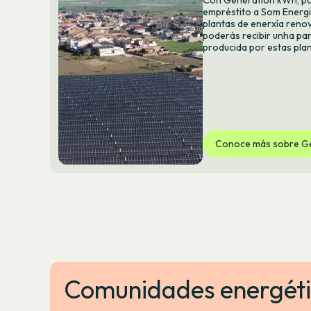
Con Generation kWh, po
empréstito a Som Energi
plantas de enerxía renov
poderás recibir unha par
producida por estas plan
Conoce más sobre G
Comunidades energét