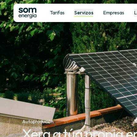
Tarifas
Servizos
Empresas
L
Autoprodución
Xera a túa propia e