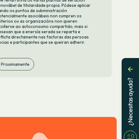
ue teñan unha ou varias plantas de xeración
enovábel de titularidade propia. Pódese aplicar
ando os puntos de subministración
otencialmente asociábeis non cumpren os
riterios ou as organizacións non queren
collerse ao autoconsumo compartido, mais si
esexan que a enerxía xerada se reparta e
eflicta directamente nas facturas das persoas
ocias e participantes que se queiran adherir.
Proximamente
¿Necesitas ayuda?