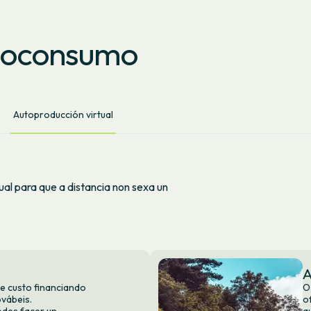
toconsumo
Autoproducción virtual
l para que a distancia non sexa un
A
de custo financiando
O
ovábeis.
o