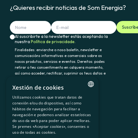
¿Quieres recibir noticias de Som Energia?
Suscríb
Al suscribirte a la newsletter estás aceptando la
nuestra
Política de privacidade.
Finalidades: enviarche o noso boletín, newsletter e
comunicacións informativas e comerciais sobre os
nosos produtos, servizos e eventos. Dereitos: podes
retirar o teu consentimento en calquera momento,
así como acceder, rectificar, suprimir os teus datos e
demais dereitos en somenergia@delegado-
datos.com. Información adicional:
Política de
Xestión de cookies
privacidade.
Utilizamos cookies que tratan datos de
CATALAN
conexión e/ou do dispositivo, así como
hábitos de navegación para facilitar a
SPANISH
navegación e podemos analizar estatísticas
900 103 605
do uso da web para poder aplicar melloras.
GL
Se premes «Aceptar cookies», consentes o
BASQUE
uso de todas as cookies.