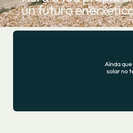
un futuro enerxétic
Aínda que 
solar no 