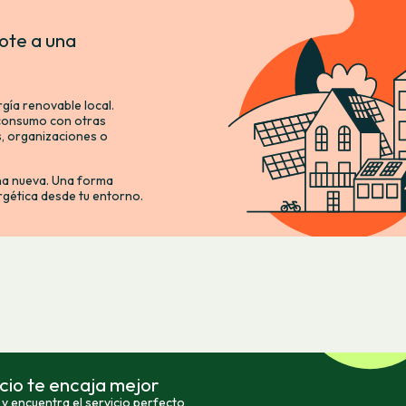
ote a una
gía renovable local.
 consumo con otras
as, organizaciones o
na nueva. Una forma
ergética desde tu entorno.
cio te encaja mejor
y encuentra el servicio perfecto