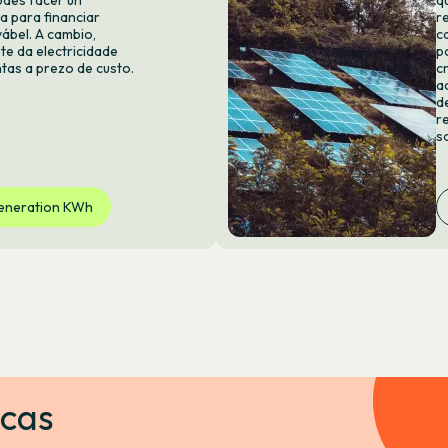
des facer un
q
a para financiar
r
ábel. A cambio,
c
te da electricidade
p
tas a prezo de custo.
c
a
d
r
s
eneration KWh
icas