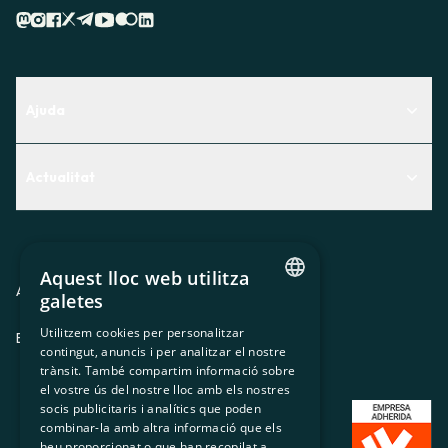
Ajuda
Centre d'Ajuda
Actualitat
Descobreix quin servei t'encaixa millor
Actualitat
Contacte
El racó de la sòcia
Aquest lloc web utilitza
Premsa
Avis legal
Política de privacitat
Política de cookies
galetes
CATALAN
Treballa amb nosaltres
Utilitzem cookies per personalitzar
ES
CA
GL
EU
contingut, anuncis i per analitzar el nostre
SPANISH
trànsit. També compartim informació sobre
GL
el vostre ús del nostre lloc amb els nostres
socis publicitaris i analítics que poden
BASQUE
combinar-la amb altra informació que els
heu proporcionat o que han recopilat a