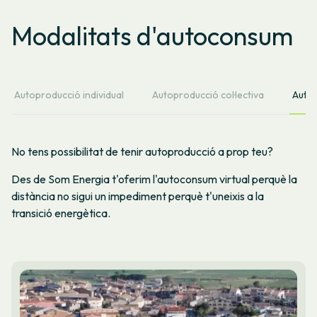
Modalitats d'autoconsum
Autoproducció individual
Autoproducció col·lectiva
Autop
No tens possibilitat de tenir autoproducció a prop teu?
Des de Som Energia t'oferim l'autoconsum virtual perquè la
distància no sigui un impediment perquè t'uneixis a la
transició energètica.