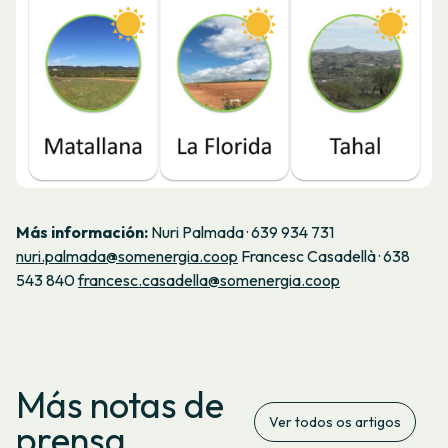
Más información:
Nuri Palmada · 639 934 731
nuri.palmada@somenergia.coop
Francesc Casadellà · 638
543 840
francesc.casadella@somenergia.coop
Más notas de
Ver todos os artigos
prensa