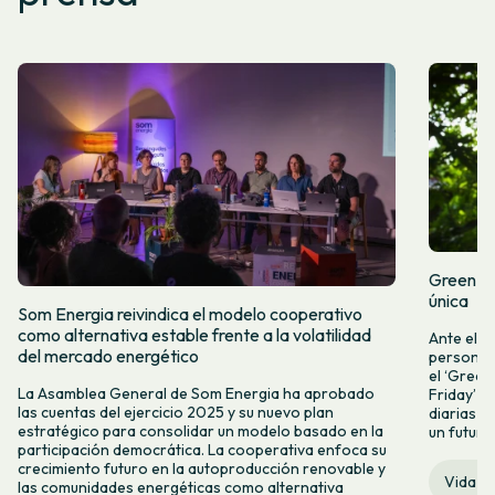
Green Fr
única
Som Energia reivindica el modelo cooperativo
como alternativa estable frente a la volatilidad
Ante el a
del mercado energético
personas 
el ‘Green 
La Asamblea General de Som Energia ha aprobado
Friday’ q
las cuentas del ejercicio 2025 y su nuevo plan
diarias y
estratégico para consolidar un modelo basado en la
un futuro
participación democrática. La cooperativa enfoca su
crecimiento futuro en la autoproducción renovable y
Vida c
las comunidades energéticas como alternativa