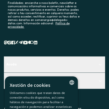
Finalidades: enviarche o noso boletín, newsletter e
comunicacións informativas e comerciais sobre os
nosos produtos, servizos e eventos. Dereitos: podes
retirar o teu consentimento en calquera momento,
así como acceder, rectificar, suprimir os teus datos e
demais dereitos en somenergia@delegado-
datos.com. Información adicional:
Política de
privacidade.
Axuda
Centro de Ayuda
Actualidad
Descubre qué servicio te encaja mejor
Xestión de cookies
Actualidad
Contacto
Utilizamos cookies que tratan datos de
CATALAN
conexión e/ou do dispositivo, así como
O recuncho da socia
hábitos de navegación para facilitar a
SPANISH
navegación e podemos analizar estatísticas
Prensa
Aviso legal
Política de privacidad
Política de cookies