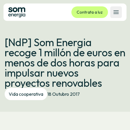
Contrata a luz
Abrir 
Tarifas
[NdP] Som Energia
Servizos
recoge 1 millón de euros en
Empresas
menos de dos horas para
La cooperativa
impulsar nuevos
Contacto
proyectos renovables
Trámites
Vida cooperativa
18 Outubro 2017
Oficina virtual
Idioma:
GL
ES
CA
EU