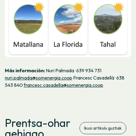
Más información:
Nuri Palmada · 639 934 731
nuri.palmada@somenergia.coop
Francesc Casadellà · 638
543 840
francesc.casadella@somenergia.coop
Prentsa-ohar
Ikusi artikulu guztiak
gehiago