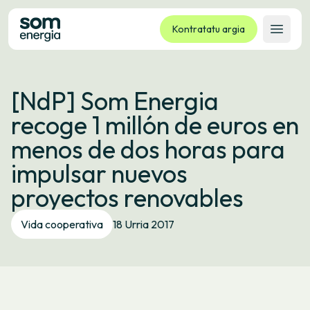
Kontratatu argia
Ireki 
Tarifak
[NdP] Som Energia
Zerbitzuak
recoge 1 millón de euros en
Enpresak
menos de dos horas para
Kooperatiba
impulsar nuevos
Kontaktua
proyectos renovables
Izapideak
Vida cooperativa
18 Urria 2017
Bulego Birtuala
Hizkuntza:
EU
ES
CA
GL