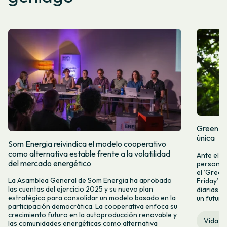
Green Fr
única
Som Energia reivindica el modelo cooperativo
como alternativa estable frente a la volatilidad
Ante el a
del mercado energético
personas 
el ‘Green 
La Asamblea General de Som Energia ha aprobado
Friday’ q
las cuentas del ejercicio 2025 y su nuevo plan
diarias y
estratégico para consolidar un modelo basado en la
un futuro
participación democrática. La cooperativa enfoca su
crecimiento futuro en la autoproducción renovable y
Vida c
las comunidades energéticas como alternativa