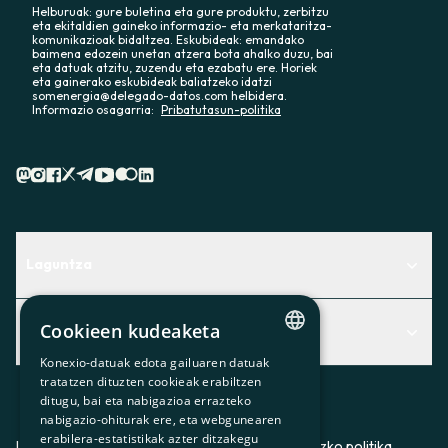
Helburuak: gure buletina eta gure produktu, zerbitzu
eta ekitaldien gaineko informazio- eta merkataritza-
komunikazioak bidaltzea. Eskubideak: emandako
baimena edozein unetan atzera bota ahalko duzu, bai
eta datuak atzitu, zuzendu eta ezabatu ere. Horiek
eta gainerako eskubideak baliatzeko idatzi
somenergia@delegado-datos.com helbidera.
Informazio osagarria:
Pribatutasun-politika
Laguntza
Centro de Ayuda
Cookieen kudeaketa
Albisteak
Aurkitu zerbitzurik egokiena zuretzat
Konexio-datuak edota gailuaren datuak
Albisteak
CATALAN
Contacto
tratatzen dituzten cookieak erabiltzen
ditugu, bai eta nabigazioa errazteko
SPANISH
Bazkideen txokoa
nabigazio-ohiturak ere, eta webgunearen
erabilera-estatistikak azter ditzakegu
GL
Prentsa
Lege-oharra
Pribatutasun-politika
Cookieei buruzko politika