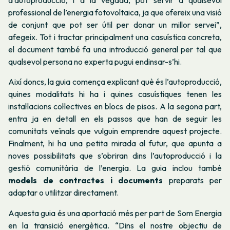
d’autoproducció, i a la vegada, pot servir a qualsevol
professional de l’energia fotovoltaica, ja que ofereix una visió
de conjunt que pot ser útil per donar un millor servei”,
afegeix. Tot i tractar principalment una casuística concreta,
el document també fa una introducció general per tal que
qualsevol persona no experta pugui endinsar-s’hi.
Així doncs, la guia comença explicant què és l’autoproducció,
quines modalitats hi ha i quines casuístiques tenen les
instal·lacions col·lectives en blocs de pisos. A la segona part,
entra ja en detall en els passos que han de seguir les
comunitats veïnals que vulguin emprendre aquest projecte.
Finalment, hi ha una petita mirada al futur, que apunta a
noves possibilitats que s’obriran dins l’autoproducció i la
gestió comunitària de l’energia. La guia inclou també
models de contractes i documents
preparats per
adaptar o utilitzar directament.
Aquesta guia és una aportació més per part de Som Energia
en la transició energètica. “Dins el nostre objectiu de