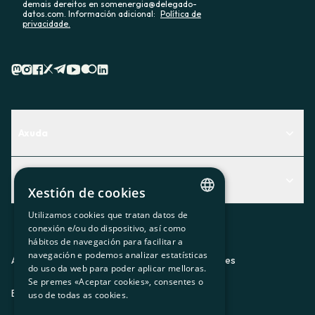
demais dereitos en somenergia@delegado-
datos.com. Información adicional:
Política de
privacidade.
Axuda
Centro de Ayuda
Actualidad
Descubre qué servicio te encaja mejor
Xestión de cookies
Actualidad
Contacto
Utilizamos cookies que tratan datos de
CATALAN
conexión e/ou do dispositivo, así como
O recuncho da socia
hábitos de navegación para facilitar a
SPANISH
navegación e podemos analizar estatísticas
Prensa
Aviso legal
Política de privacidad
Política de cookies
do uso da web para poder aplicar melloras.
GL
Se premes «Aceptar cookies», consentes o
Trabaja con nosotros
ES
CA
GL
EU
BASQUE
uso de todas as cookies.