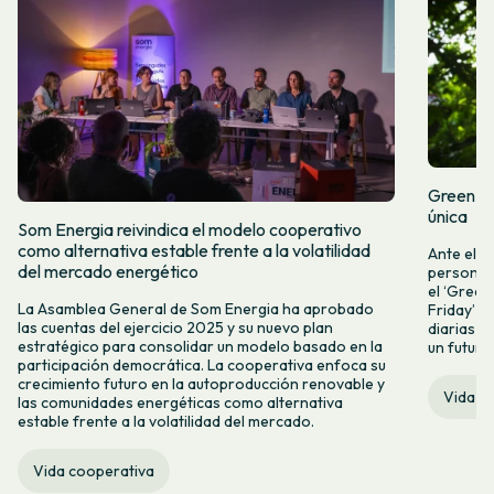
Green Fr
única
Som Energia reivindica el modelo cooperativo
como alternativa estable frente a la volatilidad
Ante el a
del mercado energético
personas 
el ‘Green 
La Asamblea General de Som Energia ha aprobado
Friday’ q
las cuentas del ejercicio 2025 y su nuevo plan
diarias y
estratégico para consolidar un modelo basado en la
un futuro
participación democrática. La cooperativa enfoca su
crecimiento futuro en la autoproducción renovable y
Vida c
las comunidades energéticas como alternativa
estable frente a la volatilidad del mercado.
Vida cooperativa