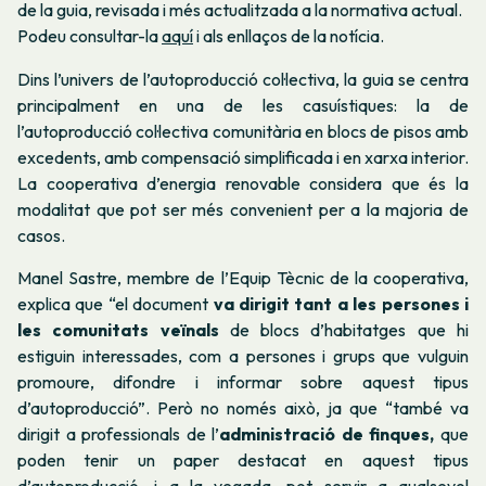
de la guia, revisada i més actualitzada a la normativa actual.
Podeu consultar-la
aquí
i als enllaços de la notícia.
Dins l’univers de l’autoproducció col·lectiva, la guia se centra
principalment en una de les casuístiques: la de
l’autoproducció col·lectiva comunitària en blocs de pisos amb
excedents, amb compensació simplificada i en xarxa interior.
La cooperativa d’energia renovable considera que és la
modalitat que pot ser més convenient per a la majoria de
casos.
Manel Sastre, membre de l’Equip Tècnic de la cooperativa,
explica que “el document
va dirigit tant a les persones i
les comunitats veïnals
de blocs d’habitatges que hi
estiguin interessades, com a persones i grups que vulguin
promoure, difondre i informar sobre aquest tipus
d’autoproducció”. Però no només això, ja que “també va
dirigit a professionals de l’
administració de finques,
que
poden tenir un paper destacat en aquest tipus