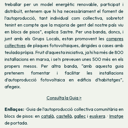
treballar per un model energètic renovable, participat i
distribuït, entenem que hi ha necessàriament el foment de
l’autoproducció, tant individual com col·lectiva, sobretot
tenint en compte que la majoria de gent del nostre país viu
en blocs de pisos”, explica Sastre. Per una banda, doncs, i
junt amb els Grups Locals, estan promovent les
compres
col·lectives
de plaques fotovoltaiques, dirigides a cases amb
teulada pròpia. Fruit d’aquesta iniciativa, ja hi ha més de 800
instal·lacions en marxa, i se’n preveuen unes 500 més en els
propers mesos. Per altra banda, “amb aquesta guia
pretenem fomentar i facilitar les instal·lacions
d’autoproducció fotovoltaica en edificis d’habitatges”,
afegeix.
Consulta la Guia >
Enllaços:
· Guia de l’autoproducció col·lectiva comunitària en
blocs de pisos: en
català
,
castellà
,
gallec
i
euskera
. ·
Imatge
de portada.