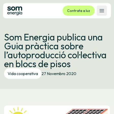
Contrata a luz
Abrir 
Tarifas
Som Energia publica una
Servizos
Guia pràctica sobre
Empresas
l’autoproducció col·lectiva
La cooperativa
en blocs de pisos
Contacto
Trámites
Vida cooperativa
27 Novembro 2020
Oficina virtual
Idioma:
GL
ES
CA
EU