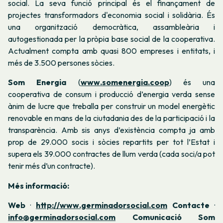
social. La seva funció principal és el finançament de
projectes transformadors d'economia social i solidària. És
una organització democràtica, assambleària i
autogestionada per la pròpia base social de la cooperativa.
Actualment compta amb quasi 800 empreses i entitats, i
més de 3.500 persones sòcies.
Som Energia
(
www.somenergia.coop
) és una
cooperativa de consum i producció d’energia verda sense
ànim de lucre que treballa per construir un model energètic
renovable en mans de la ciutadania des de la participació i la
transparència. Amb sis anys d’existència compta ja amb
prop de 29.000 socis i sòcies repartits per tot l’Estat i
supera els 39.000 contractes de llum verda (cada soci/a pot
tenir més d’un contracte).
Més informació:
Web
·
http://www.germinadorsocial.com
Contacte
·
info@germinadorsocial.com
Comunicació Som