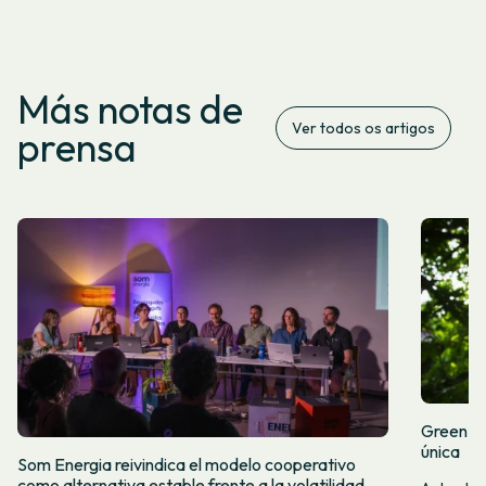
Más notas de
Ver todos os artigos
prensa
Green Fr
única
Som Energia reivindica el modelo cooperativo
como alternativa estable frente a la volatilidad