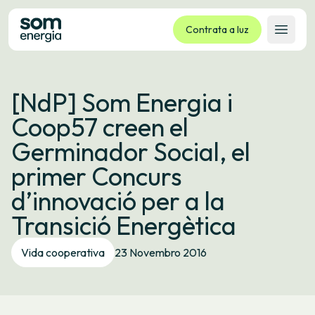
Contrata a luz
Abrir 
Tarifas
[NdP] Som Energia i
Servizos
Coop57 creen el
Empresas
Germinador Social, el
La cooperativa
primer Concurs
Contacto
d’innovació per a la
Trámites
Transició Energètica
Oficina virtual
Vida cooperativa
23 Novembro 2016
Idioma:
GL
ES
CA
EU