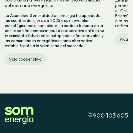
Ante el a
del mercado energético
personas 
el ‘Green 
La Asamblea General de Som Energia ha aprobado
Friday’ q
las cuentas del ejercicio 2025 y su nuevo plan
diarias y
estratégico para consolidar un modelo basado en la
un futuro
participación democrática. La cooperativa enfoca su
crecimiento futuro en la autoproducción renovable y
Vida c
las comunidades energéticas como alternativa
estable frente a la volatilidad del mercado.
Vida cooperativa
900 103 605