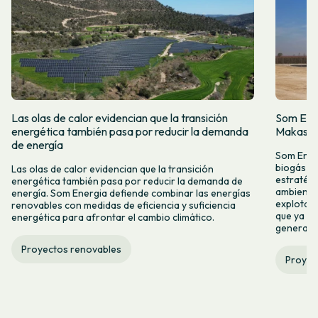
Las olas de calor evidencian que la transición
Som Ener
energética también pasa por reducir la demanda
Makassar
de energía
Som Energ
biogás Ma
Las olas de calor evidencian que la transición
estratégi
energética también pasa por reducir la demanda de
ambiental
energía. Som Energia defiende combinar las energías
explotaci
renovables con medidas de eficiencia y suficiencia
que ya no
energética para afrontar el cambio climático.
generaci
Proyectos renovables
Proyec