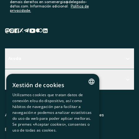
demais dereitos en somenergia@delegado-
datos.com. Información adicional:
Política de
privacidade.
Axuda
Centro de Ayuda
Actualidad
Descubre qué servicio te encaja mejor
Xestión de cookies
Actualidad
Contacto
Utilizamos cookies que tratan datos de
CATALAN
conexión e/ou do dispositivo, así como
O recuncho da socia
hábitos de navegación para facilitar a
SPANISH
navegación e podemos analizar estatísticas
Prensa
Aviso legal
Política de privacidad
Política de cookies
do uso da web para poder aplicar melloras.
GL
Se premes «Aceptar cookies», consentes o
Trabaja con nosotros
ES
CA
GL
EU
BASQUE
uso de todas as cookies.