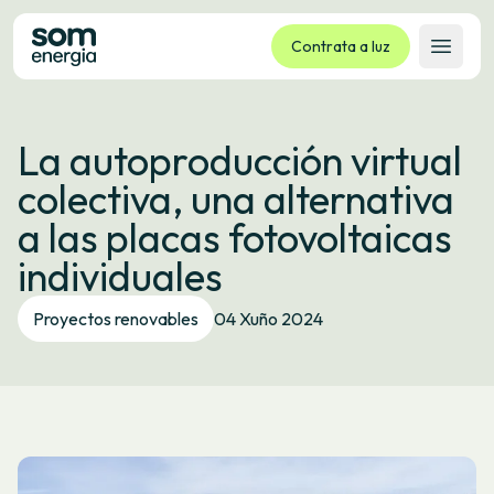
Contrata a luz
Abrir 
Tarifas
La autoproducción virtual
Servizos
colectiva, una alternativa
Empresas
a las placas fotovoltaicas
La cooperativa
individuales
Contacto
Trámites
Proyectos renovables
04 Xuño 2024
Oficina virtual
Idioma:
GL
ES
CA
EU