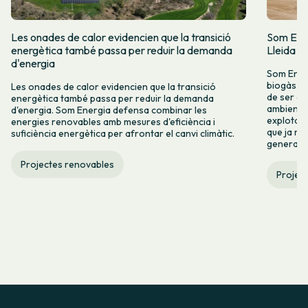
Les onades de calor evidencien que la transició
Som Ener
energètica també passa per reduir la demanda
Lleida
d'energia
Som Energ
biogàs M
Les onades de calor evidencien que la transició
de ser es
energètica també passa per reduir la demanda
ambiental
d'energia. Som Energia defensa combinar les
explotaci
energies renovables amb mesures d'eficiència i
que ja no
suficiència energètica per afrontar el canvi climàtic.
generaci
Projectes renovables
Projec