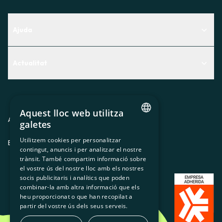
Ajuda
Centre d'Ajuda
Actualitat
Descobreix quin servei t'encaixa millor
Actualitat
Contacte
El racó de la sòcia
Aquest lloc web utilitza
Premsa
Avis legal
Política de privacitat
Política de cookies
galetes
CATALAN
Treballa amb nosaltres
Utilitzem cookies per personalitzar
ES
CA
GL
EU
contingut, anuncis i per analitzar el nostre
SPANISH
trànsit. També compartim informació sobre
GL
el vostre ús del nostre lloc amb els nostres
socis publicitaris i analítics que poden
BASQUE
combinar-la amb altra informació que els
heu proporcionat o que han recopilat a
partir del vostre ús dels seus serveis.