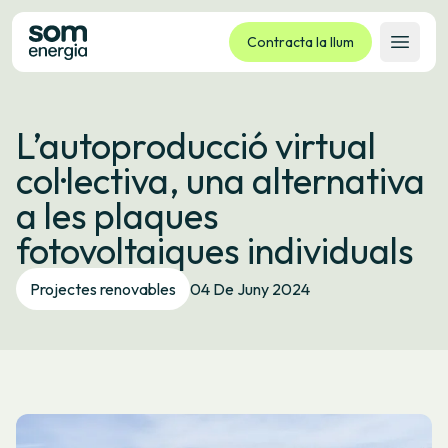
Contracta la llum
Obrir 
Tarifes
L’autoproducció virtual
Serveis
col·lectiva, una alternativa
Empreses
a les plaques
La cooperativa
fotovoltaiques individuals
Contacte
Tràmits
Projectes renovables
04 De Juny 2024
Oficina virtual
Idioma:
CA
ES
GL
EU