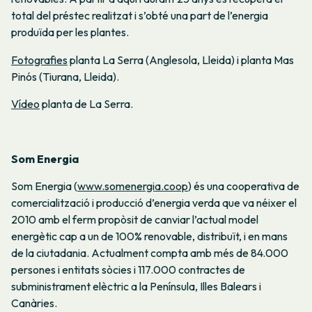
total del préstec realitzat i s’obté una part de l’energia
produïda per les plantes.
Fotografies
planta La Serra (Anglesola, Lleida) i planta Mas
Pinós (Tiurana, Lleida).
Vídeo
planta de La Serra.
Som Energia
Som Energia (
www.somenergia.coop
) és una cooperativa de
comercialització i producció d’energia verda que va néixer el
2010 amb el ferm propòsit de canviar l’actual model
energètic cap a un de 100% renovable, distribuït, i en mans
de la ciutadania. Actualment compta amb més de 84.000
persones i entitats sòcies i 117.000 contractes de
subministrament elèctric a la Península, Illes Balears i
Canàries.