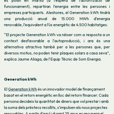
es posin en marxa (a l’espera de l’autorització de
funcionament), repartiran l’energia entre les persones i
empreses participants. Aleshores, el Generation kWh tindrà
una producció anual de 15.000 MWh d’energia
renovable,
l’equivalent a l’ús energètic de 4.500 habitatges
.
“El projecte Generation kWh va néixer com a resposta a un
context desfavorable a l'autoproducció, i ara és una
alternativa atractiva també per a les persones que, per
diversos motius, no poden tenir plaques solars a casa seva”,
explica Jaume Aliaga, de l’Equip Tècnic de Som Energia.
Generation kWh
El
Generation kWh
és un innovador model de finançament
basat en el retorn energètic en lloc del retorn financer. Cada
persona decideix la quantitat de diners que vol prestar i amb
la suma dels préstecs recollits, s’impulsen els nous projectes
renovables. A partir d’aquí i durant 25 anys es recupera el