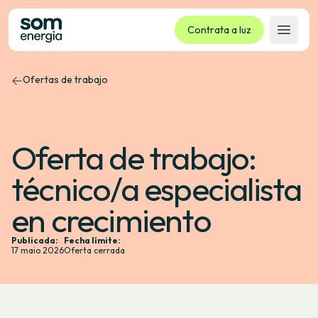
Contrata a luz
Abrir 
Ofertas de trabajo
Tarifas
Servizos
Empresas
Oferta de trabajo:
La cooperativa
técnico/a especialista
Contacto
Trámites
en crecimiento
Oficina virtual
Publicada:
Fecha límite:
17 maio 2026
Oferta cerrada
Idioma:
GL
ES
CA
EU