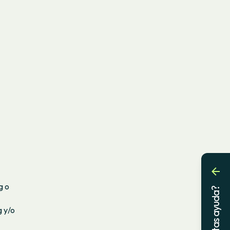
g o
¿Necesitas ayuda?
g y/o