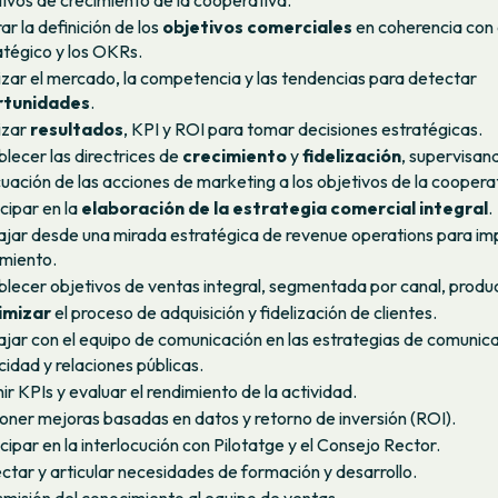
ar la definición de los
objetivos comerciales
en coherencia con 
atégico y los OKRs.
izar el mercado, la competencia y las tendencias para detectar
rtunidades
.
izar
resultados
, KPI y ROI para tomar decisiones estratégicas.
blecer las directrices de
crecimiento
y
fidelización
, supervisan
uación de las acciones de marketing a los objetivos de la coopera
cipar en la
elaboración de la estrategia comercial integral
.
ajar desde una mirada estratégica de revenue operations para imp
imiento.
blecer objetivos de ventas integral, segmentada por canal, produ
imizar
el proceso de adquisición y fidelización de clientes.
ajar con el equipo de comunicación en las estrategias de comunica
cidad y relaciones públicas.
ir KPIs y evaluar el rendimiento de la actividad.
oner mejoras basadas en datos y retorno de inversión (ROI).
cipar en la interlocución con Pilotatge y el Consejo Rector.
ctar y articular necesidades de formación y desarrollo.