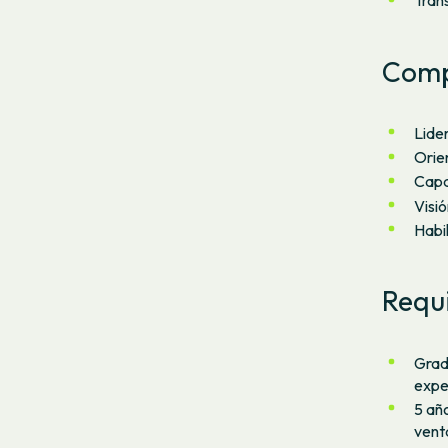
Tran
Comp
Lide
Orie
Capa
Visi
Habi
Requi
Grad
exper
5 añ
vent