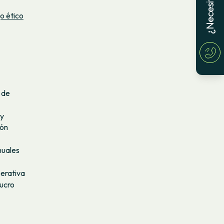
o ético
 de
 y
ión
nuales
erativa
lucro