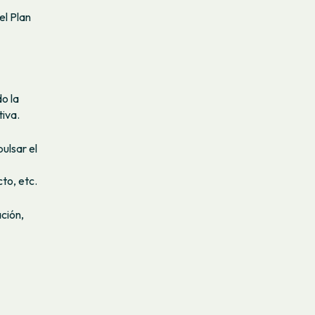
el Plan
do la
tiva.
ulsar el
cto, etc.
ción,