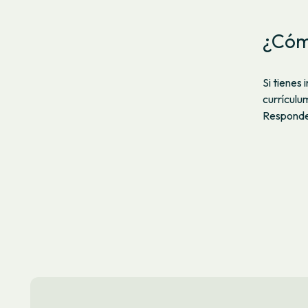
¿Cóm
Si tienes
currículu
Responder