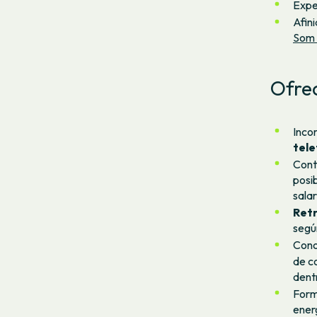
Expe
Afini
Som 
Ofre
Inco
tele
Cont
posi
salar
Retr
segú
Cono
de c
dent
Form
energ