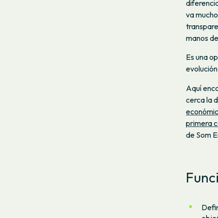
diferenci
va mucho 
transpare
manos de 
Es una op
evolución
Aquí enco
cerca la d
económi
primera 
de Som E
Func
Defin
obje