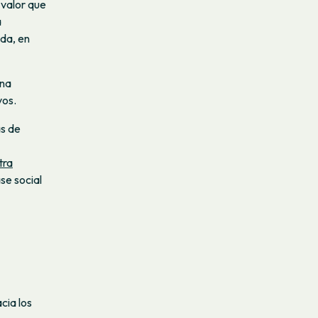
 valor que
a
ida, en
ena
vos.
ás de
tra
se social
cia los