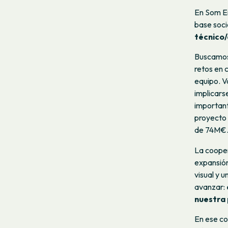
En Som En
base soci
técnico/
Buscamos 
retos en 
equipo. V
implicars
important
proyecto 
de 74M€
La cooper
expansión
visual y 
avanzar:
nuestra 
En ese co