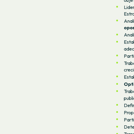
Lider
Estr
Anal
opo
Anal
Esta
adec
Parti
Trab
crec
Esta
Opt
Trab
publi
Defin
Prop
Parti
Dete