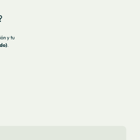
?
ión y tu
ido)
.