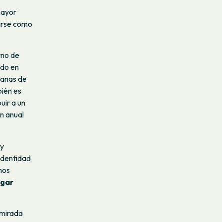
mayor
arse como
rno de
ndo en
ganas de
bién es
uir a un
n anual
 y
identidad
mos
egar
 mirada