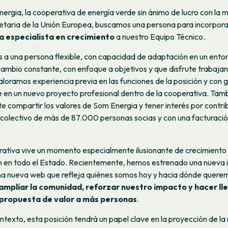
ergia, la cooperativa de energía verde sin ánimo de lucro con la 
etaria de la Unión Europea, buscamos una persona para incorpor
a especialista en crecimiento
a nuestro Equipo Técnico.
a una persona flexible, con capacidad de adaptación en un ento
cambio constante, con enfoque a objetivos y que disfrute trabaja
aloramos experiencia previa en las funciones de la posición y con 
e en un nuevo proyecto profesional dentro de la cooperativa. Tam
e compartir los valores de Som Energia y tener interés por contrib
colectivo de más de 87.000 personas socias y con una facturació
.
ativa vive un momento especialmente ilusionante de crecimiento
 en todo el Estado. Recientemente, hemos estrenado una nueva 
una nueva web que refleja quiénes somos hoy y hacia dónde quere
ampliar la comunidad, reforzar nuestro impacto y hacer ll
propuesta de valor a más personas
.
ntexto, esta posición tendrá un papel clave en la proyección de la