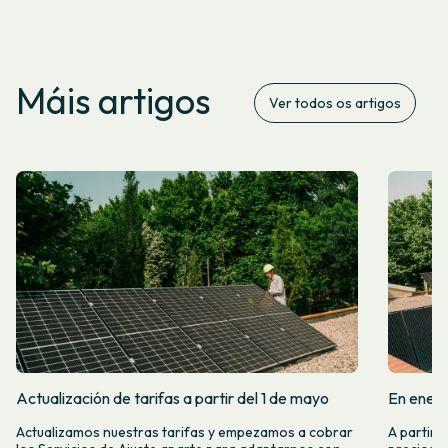
Máis artigos
Ver todos os artigos
Actualización de tarifas a partir del 1 de mayo
En enero
Actualizamos nuestras tarifas y empezamos a cobrar
A partir 