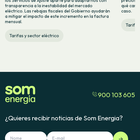
los Servicios de Ajuste aparte para adaptarnos con
precios d
transparencia a la inestabilidad del mercado
qué camb
eléctrico. Las rebajas fiscales del Gobierno ayudarán
caso.
a mitigar el impacto de este incremento en la factura
mensual.
Tarifas
Tarifas y sector eléctrico
900 103 605
¿Quieres recibir noticias de Som Energia?