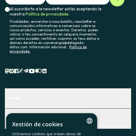
Al suscribirte a la newsletter estás aceptando la
nuestra
Política de privacidade.
Finalidades: enviarche o noso boletín, newsletter e
comunicacións informativas e comerciais sobre os
nosos produtos, servizos e eventos. Dereitos: podes
retirar o teu consentimento en calquera momento,
así como acceder, rectificar, suprimir os teus datos e
demais dereitos en somenergia@delegado-
datos.com. Información adicional:
Política de
privacidade.
Axuda
Centro de Ayuda
Actualidad
Descubre qué servicio te encaja mejor
Xestión de cookies
Actualidad
Contacto
Utilizamos cookies que tratan datos de