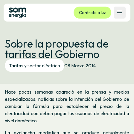
Contrata a luz
Abrir 
Tarifas
Sobre la propuesta de
Servizos
tarifas del Gobierno
Empresas
La cooperativa
Tarifas y sector eléctrico
08 Marzo 2014
Contacto
Trámites
Hace pocas semanas apareció en la prensa y medios
Oficina virtual
especializados, noticias sobre la intención del Gobierno de
cambiar la fórmula para establecer el precio de la
Idioma:
GL
ES
CA
EU
electricidad que deben pagar los usuarios de electricidad a
nivel doméstico.
La avalancha mediática que se produce actualmente