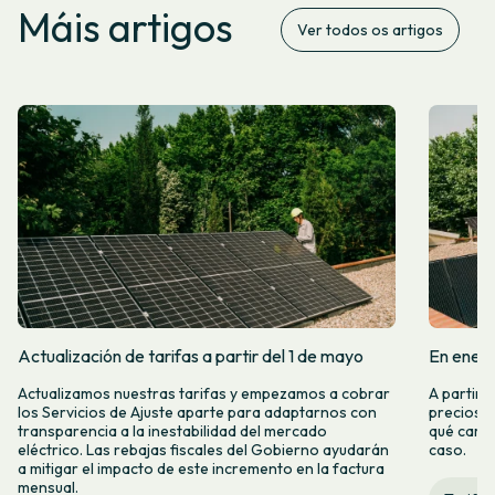
Máis artigos
Ver todos os artigos
Actualización de tarifas a partir del 1 de mayo
En enero
Actualizamos nuestras tarifas y empezamos a cobrar
A partir 
los Servicios de Ajuste aparte para adaptarnos con
precios d
transparencia a la inestabilidad del mercado
qué camb
eléctrico. Las rebajas fiscales del Gobierno ayudarán
caso.
a mitigar el impacto de este incremento en la factura
mensual.