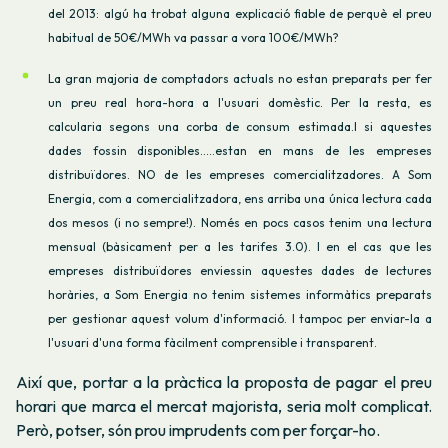
del 2013: algú ha trobat alguna explicació fiable de perquè el preu
habitual de 50€/MWh va passar a vora 100€/MWh?
La gran majoria de comptadors actuals no estan preparats per fer
un preu real hora-hora a l'usuari domèstic. Per la resta, es
calcularia segons una corba de consum estimada.
I si aquestes
dades fossin disponibles.....estan en mans de les empreses
distribuïdores. NO de les empreses comercialitzadores. A Som
Energia, com a comercialitzadora, ens arriba una única lectura cada
dos mesos (i no sempre!). Només en pocs casos tenim una lectura
mensual (bàsicament per a les tarifes 3.0).
I en el cas que les
empreses distribuïdores enviessin aquestes dades de lectures
horàries, a Som Energia no tenim sistemes informàtics preparats
per gestionar aquest volum d'informació. I tampoc per enviar-la a
l'usuari d'una forma fàcilment comprensible i transparent.
Així que, portar a la pràctica la proposta de pagar el preu
horari que marca el mercat majorista, seria molt complicat.
Però, potser, són prou imprudents com per forçar-ho.