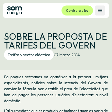
Contrata a luz
Abrir 
Tarifas
SOBRE LA PROPOSTA DE
Servizos
TARIFES DEL GOVERN
Empresas
La cooperativa
Tarifas y sector eléctrico
07 Marzo 2014
Contacto
Trámites
Fa poques setmanes va aparèixer a la premsa i mitjans
Oficina virtual
especialitzats, notícies sobre la intenció del Govern de
canviar la fórmula per establir el preu de l'electricitat que
Idioma:
GL
ES
CA
EU
han de pagar les persones usuàries d'electricitat a nivell
domèstic.
L'allau mediàtic que es produeix actualment quan es parla de