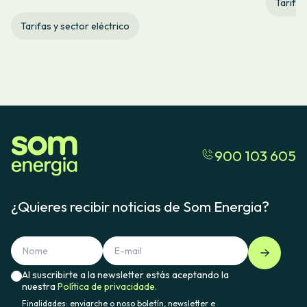
Tarifas
Tarifas y sector eléctrico
900 103 605
¿Quieres recibir noticias de Som Energia?
Al suscribirte a la newsletter estás aceptando la
nuestra
Política de privacidade.
Finalidades: enviarche o noso boletín, newsletter e