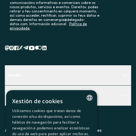
comunicacións informativas e comerciais sobre os
nosos produtos, servizos e eventos. Dereitos: podes
retirar o teu consentimento en calquera momento,
así como acceder, rectificar, suprimir os teus datos e
demais dereitos en somenergia@delegado-
datos.com. Información adicional:
Política de
privacidade.
Axuda
Centro de Ayuda
Actualidad
Descubre qué servicio te encaja mejor
Xestión de cookies
Actualidad
Contacto
Utilizamos cookies que tratan datos de
CATALAN
conexión e/ou do dispositivo, así como
O recuncho da socia
hábitos de navegación para facilitar a
SPANISH
navegación e podemos analizar estatísticas
Prensa
Aviso legal
Política de privacidad
Política de cookies
do uso da web para poder aplicar melloras.
GL