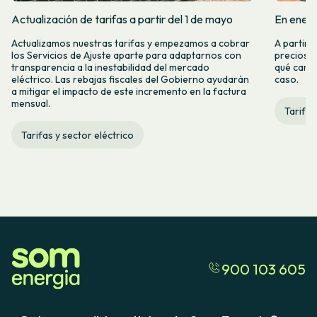
Actualización de tarifas a partir del 1 de mayo
En enero
Actualizamos nuestras tarifas y empezamos a cobrar
A partir 
los Servicios de Ajuste aparte para adaptarnos con
precios d
transparencia a la inestabilidad del mercado
qué camb
eléctrico. Las rebajas fiscales del Gobierno ayudarán
caso.
a mitigar el impacto de este incremento en la factura
mensual.
Tarifas
Tarifas y sector eléctrico
900 103 605