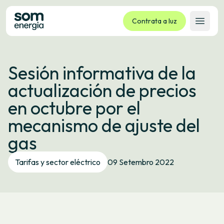
Contrata a luz
Abrir 
Tarifas
Sesión informativa de la
Servizos
actualización de precios
Empresas
en octubre por el
La cooperativa
mecanismo de ajuste del
Contacto
gas
Trámites
Tarifas y sector eléctrico
09 Setembro 2022
Oficina virtual
Idioma:
GL
ES
CA
EU