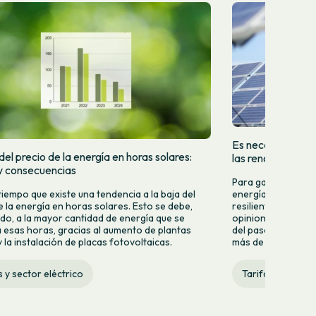
Es necesario que 
el precio de la energía en horas solares:
las renovables
y consecuencias
Para garantizar u
tiempo que existe una tendencia a la baja del
energía renovable,
e la energía en horas solares. Esto se debe,
resiliente, eficien
do, a la mayor cantidad de energía que se
opiniones y especu
 esas horas, gracias al aumento de plantas
del pasado lunes 2
 la instalación de placas fotovoltaicas.
más de quince años 
s y sector eléctrico
Tarifas y sector 