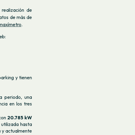
realización de
atos de más de
maxímetro
.
eb:
rking y tienen
 periodo, una
cia en los tres
con
20.785 kW
 utilizada hasta
ia y actualmente