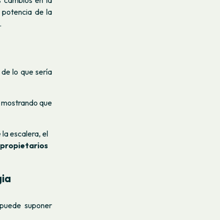
s cambios en la
 potencia de la
.
e lo que sería
n mostrando que
la escalera, el
propietarios
gia
 puede suponer