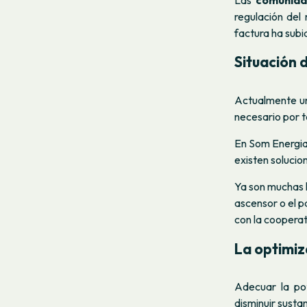
Las
comunida
regulación del
factura ha subi
Situación 
Actualmente u
necesario por t
En Som Energia
existen solucio
Ya son muchas l
ascensor o el 
con la cooperat
La optimiz
Adecuar la po
disminuir susta