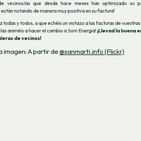
de vecinos/as que desde hace meses han optimizado su po
o están notando de manera muy positiva en su factura!
 todas y todos, a que echéis un vistazo a las facturas de vuestr
 las animéis a hacer el cambio a Som Energia!
¡Llevad la buena e
leras de vecinos!
a imagen: A partir de
@sanmarti.info (Flickr)