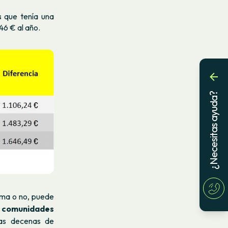
s
que tenía una
46 € al año.
¿Necesitas ayuda?
ima o no, puede
n comunidades
as decenas de