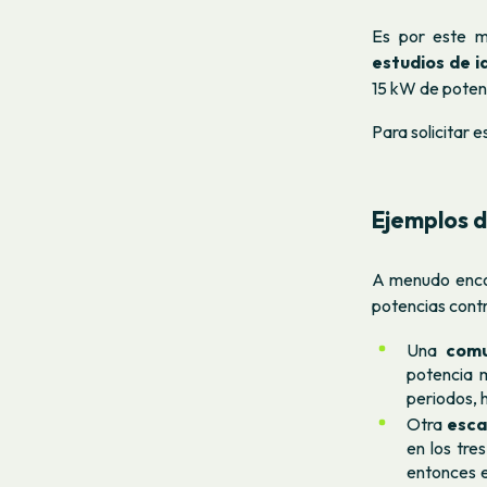
Es por este m
estudios de i
15 kW de potenc
Para solicitar 
Ejemplos d
A menudo enco
potencias cont
Una
comu
potencia m
periodos, 
Otra
esca
en los tre
entonces e