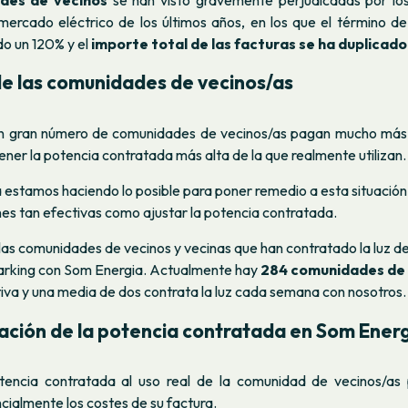
des de vecinos
se han visto gravemente perjudicadas por lo
 mercado eléctrico de los últimos años, en los que el término de
do un 120% y el
importe total de las facturas se ha duplicado
de las comunidades de vecinos/as
n gran número de comunidades de vecinos/as pagan mucho más d
ener la potencia contratada más alta de la que realmente utilizan.
 estamos haciendo lo posible para poner remedio a esta situació
nes tan efectivas como ajustar la potencia contratada.
as comunidades de vecinos y vecinas que han contratado la luz de 
parking con Som Energia. Actualmente hay
284 comunidades de 
iva y una media de dos contrata la luz cada semana con nosotros.
ación de la potencia contratada en Som Ener
tencia contratada al uso real de la comunidad de vecinos/as
ncialmente los costes de su factura.