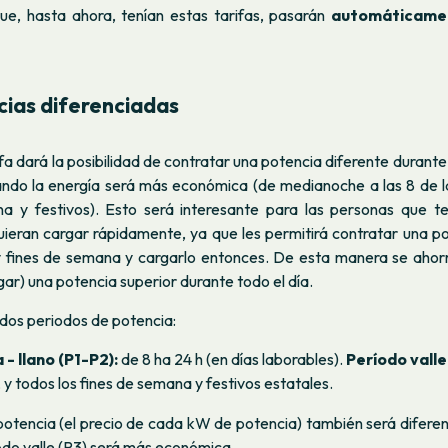
que, hasta ahora, tenían estas tarifas, pasarán
automáticame
ias diferenciadas
fa dará la posibilidad de contratar una potencia diferente durante 
ando la energía será más económica (de medianoche a las 8 de l
a y festivos). Esto será interesante para las personas que 
quieran cargar rápidamente, ya que les permitirá contratar una p
y fines de semana y cargarlo entonces. De esta manera se ahor
gar) una potencia superior durante todo el día.
 dos periodos de potencia:
- llano (P1-P2):
de 8 ha 24 h (en días laborables).
Período valle
 y todos los fines de semana y festivos estatales.
 potencia (el precio de cada kW de potencia) también será difere
odo valle (P3) será más económica.