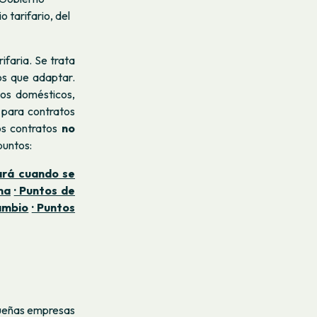
 tarifario, del
rifaria. Se trata
os que adaptar.
tos domésticos,
 para contratos
os contratos
no
puntos:
ará cuando se
ma
· Puntos de
cambio
· Puntos
queñas empresas