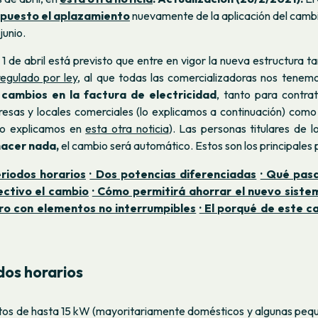
opuesto el aplazamiento
nuevamente de la aplicación del cambio
 junio.
 1 de abril está previsto que entre en vigor la nueva estructura ta
regulado por ley
, al que todas las comercializadoras nos tenem
á
cambios en la factura de electricidad
, tanto para contra
sas y locales comerciales (lo explicamos a continuación) como
lo explicamos en
esta otra noticia
). Las personas titulares de l
hacer nada,
el cambio será automático. Estos son los principales 
eriodos horarios
· Dos potencias diferenciadas
· Qué pas
ectivo el cambio
· Cómo permitirá ahorrar el nuevo siste
ro con elementos no interrumpibles
· El porqué de este 
dos horarios
atos de hasta 15 kW (mayoritariamente domésticos y algunas pe