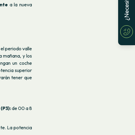
nte
a la nueva
el periodo valle
a mañana, y los
tengan un coche
otencia superior
rarán tener que
 (P3):
de 00 a 8
nte. La potencia