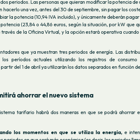
 dos periodos. Las personas que quieran modificar la potencia de 
 hacerlo una vez, antes del 30 de septiembre, sin pagar los cost
iar la potencia (10,94 IVA incluido), y únicamente deberán paga
a potencia (23,84 o 44,86 euros, según la situación, por kW que qu
través de la Oficina Virtual, y la opción estará operativa cuand
ntadores que ya muestran tres periodos de energía. Las distribu
a los períodos actuales utilizando los registros de consumo 
partir del 1 de abril ya utilizarán los datos separados en función d
tirá ahorrar el nuevo sistema
istema tarifario habrá dos maneras en que se podrá ahorrar e
ando los momentos en que se utiliza la energía,
e intent
os periodos en que será más económica (es decir, los periodos llano 