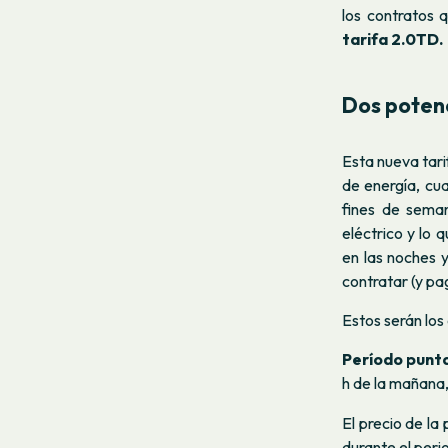
los contratos 
tarifa 2.0TD.
Dos potenc
Esta nueva tari
de energía, cu
fines de seman
eléctrico y lo 
en las noches 
contratar (y pa
Estos serán los
Período punta 
h de la mañana,
El precio de la
durante el peri