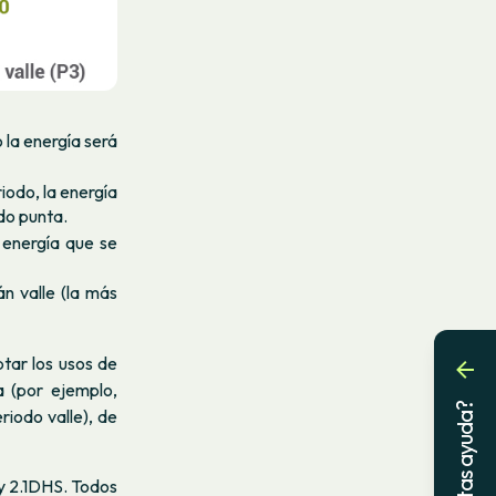
 la energía será
riodo, la energía
do punta.
 energía que se
n valle (la más
tar los usos de
a (por ejemplo,
¿Necesitas ayuda?
riodo valle), de
y 2.1DHS. Todos