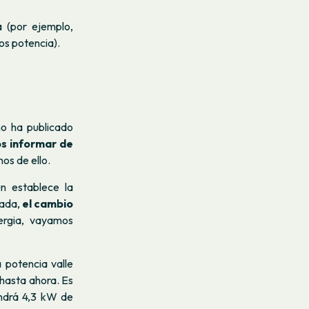
 (por ejemplo,
os potencia).
no ha publicado
s informar de
os de ello.
ún establece la
nada,
el cambio
rgia, vayamos
 potencia valle
 hasta ahora. Es
endrá 4,3 kW de