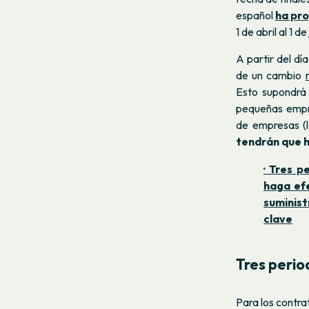
español
ha pr
1 de abril
al 1 de
A partir del día
de un cambio
Esto supondr
pequeñas empre
de empresas (
tendrán que 
· Tres p
haga ef
suminist
clave
Tres perio
Para los contr