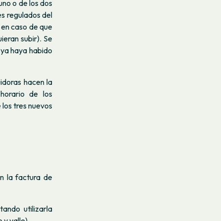
uno o de los dos
es regulados del
r en caso de que
ieran subir). Se
o ya haya habido
idoras hacen la
horario de los
e los tres nuevos
n la factura de
ando utilizarla
y valle).