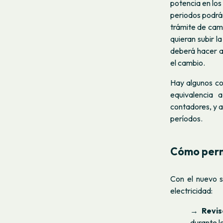
potencia en los
periodos podrán
trámite de camb
quieran subir l
deberá hacer a 
el cambio.
Hay algunos co
equivalencia 
contadores, y a 
períodos.
Cómo permi
Con el nuevo s
electricidad:
→
Revis
durante l