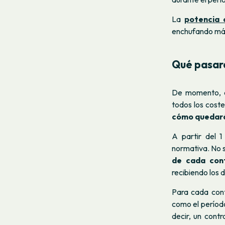
La
potencia 
enchufando más
Qué pasará
De momento, el
todos los coste
cómo quedarán
A partir del 1
normativa. No s
de cada con
recibiendo los d
Para cada cont
como el período
decir, un cont