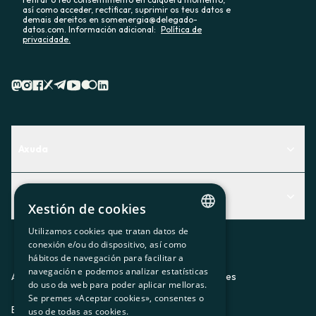
así como acceder, rectificar, suprimir os teus datos e
demais dereitos en somenergia@delegado-
datos.com. Información adicional:
Política de
privacidade.
Axuda
Centro de Ayuda
Actualidad
Descubre qué servicio te encaja mejor
Xestión de cookies
Actualidad
Contacto
Utilizamos cookies que tratan datos de
CATALAN
conexión e/ou do dispositivo, así como
O recuncho da socia
hábitos de navegación para facilitar a
SPANISH
navegación e podemos analizar estatísticas
Prensa
Aviso legal
Política de privacidad
Política de cookies
do uso da web para poder aplicar melloras.
GL
Se premes «Aceptar cookies», consentes o
Trabaja con nosotros
ES
CA
GL
EU
BASQUE
uso de todas as cookies.