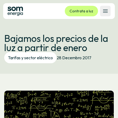
Contrata a luz
Abrir 
Tarifas
Bajamos los precios de la
Servizos
luz a partir de enero
Empresas
La cooperativa
Tarifas y sector eléctrico
28 Decembro 2017
Contacto
Trámites
Oficina virtual
Idioma:
GL
ES
CA
EU