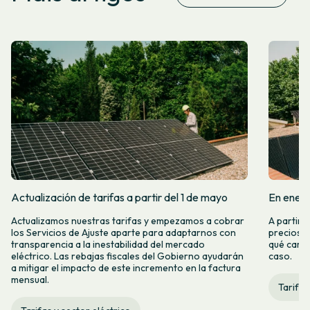
Actualización de tarifas a partir del 1 de mayo
En enero
Actualizamos nuestras tarifas y empezamos a cobrar
A partir 
los Servicios de Ajuste aparte para adaptarnos con
precios d
transparencia a la inestabilidad del mercado
qué camb
eléctrico. Las rebajas fiscales del Gobierno ayudarán
caso.
a mitigar el impacto de este incremento en la factura
mensual.
Tarifas