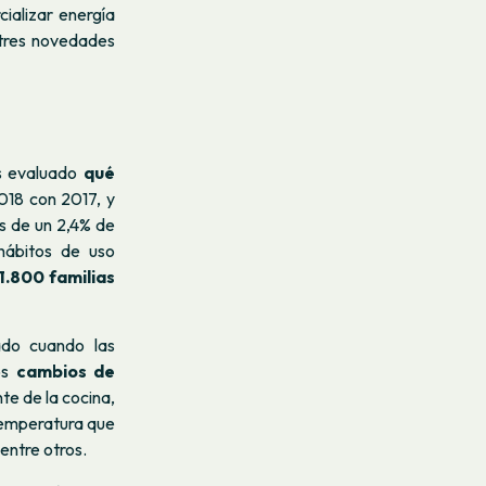
ializar energía
 tres novedades
os evaluado
qué
18 con 2017, y
s de un 2,4% de
hábitos de uso
1.800 familias
do cuando las
os
cambios de
te de la cocina,
 temperatura que
entre otros.