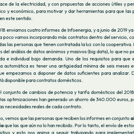
ace de la electricidad, y con propuestas de acciones útiles y p
ico y económico, para motivar y dar herramientas para que las 
en este sentido.
018 enviamos cuatro informes de Infoenergia, y a junio de 2019 
a poco vamos incorporando más contratos dentro del servicio, con
das las personas que tienen contratada la luz con la cooperativa.
és del análisis de datos anónimos y masivos (big data), lo que no p
da e individual bajo demanda. Uno de los requisitos para que e
ma automática es tener una antigüedad mínima de seis meses e
e empezamos a disponer de datos suficientes para analizar. 
stá disponible para contratos domésticos.
el conjunto de cambios de potencia y tarifa domésticos del 20
stas optimizaciones han generado un ahorro de 340.000 euros, po
las necesidades reales de cada contrato.
o, vemos que las personas que reciben los informes en conjunto
a
ía
que las que aún no lo han recibido. Por lo tanto, el envío de est
itivo y esto nos anima a seguir trabajando para implementar