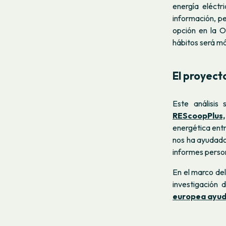
energía eléctr
información, p
opción en la O
hábitos será má
El proyect
Este análisis
REScoopPlus,
energética ent
nos ha ayudado 
informes perso
En el marco de
investigación
europea ayuda