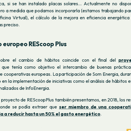
ica, si se han instalado placas solares... Actualmente no dis
ero a medida que podamos incorporarla (estamos trabajando para
ficina Virtual), el cálculo de la mejora en eficiencia energétic
s preciso.
o europeo REScoop Plus
 sobre el cambio de hábitos coincide con el final del
proy
que tenía como objetivo el intercambio de buenas prácticas
re cooperativas europeas. La participación de Som Energia, duran
en la implementación de iniciativas como el análisis de hábitos e
nalizados de InfoEnergia.
l proyecto de REScoopPlus también presentamos, en 2018, los re
 donde se podía extraer que
ser miembro de una cooperat
 a reducir hasta un 50% el gasto energético
.