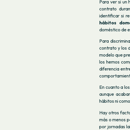
Para ver si un
contrato dura
identificar si 
hábitos domé
doméstico de e
Para discrimin
contrato y los
modelo que prev
los hemos comp
diferencia entr
comportamiento 
En cuanto a los
aunque acaban
hábitos ni como
Hay otros facto
más o menos pe
por jornadas la