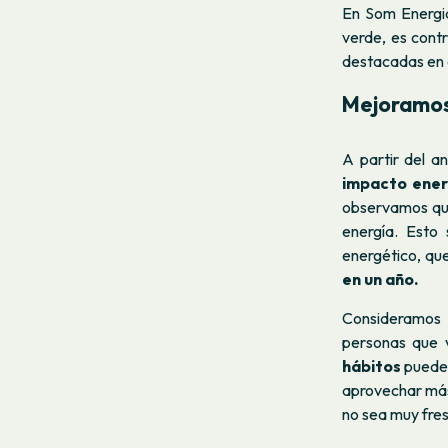
En Som Energia
verde, es cont
destacadas en e
Mejoramos 
A partir del a
impacto energ
observamos que
energía. Esto 
energético, qu
en un año.
Consideramos
personas que 
hábitos
pueden
aprovechar más 
no sea muy fres