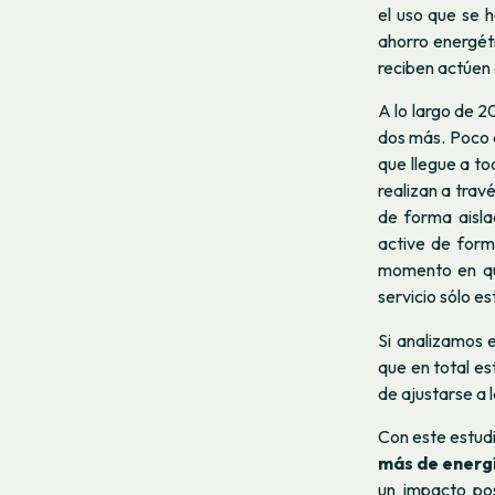
el uso que se h
ahorro energét
reciben actúen 
A lo largo de 2
dos más. Poco 
que llegue a to
realizan a trav
de forma aisla
active de for
momento en qu
servicio sólo e
Si analizamos 
que en total e
de ajustarse a 
Con este estudi
más de energ
un impacto pos