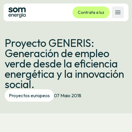
Contrata a luz
Abrir 
Tarifas
Proyecto GENERIS:
Servizos
Generación de empleo
Empresas
verde desde la eficiencia
La cooperativa
energética y la innovación
Contacto
social.
Trámites
Proyectos europeos
07 Maio 2018
Oficina virtual
Idioma:
GL
ES
CA
EU