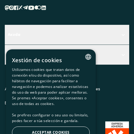
Axuda
Centro de Ayuda
Actualidad
Descubre qué servicio te encaja mejor
Xestión de cookies
Actualidad
Contacto
Utilizamos cookies que tratan datos de
CATALAN
conexión e/ou do dispositivo, así como
O recuncho da socia
hábitos de navegación para facilitar a
SPANISH
navegación e podemos analizar estatísticas
Prensa
Aviso legal
Política de privacidad
Política de cookies
do uso da web para poder aplicar melloras.
GL
Se premes «Aceptar cookies», consentes o
Trabaja con nosotros
ES
CA
GL
EU
BASQUE
uso de todas as cookies.
Se prefires configurar o seu uso ou limitalo,
podes facer a túa selección e gardala.
ACCEPTAR COOKIES