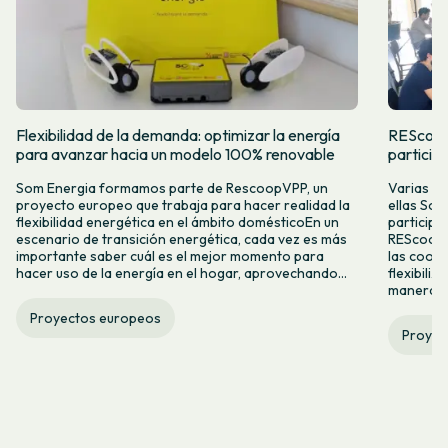
Flexibilidad de la demanda: optimizar la energía
REScoop
para avanzar hacia un modelo 100% renovable
particip
Som Energia formamos parte de RescoopVPP, un
Varias co
proyecto europeo que trabaja para hacer realidad la
ellas So
flexibilidad energética en el ámbito domésticoEn un
participa
escenario de transición energética, cada vez es más
REScoopVP
importante saber cuál es el mejor momento para
las coop
hacer uso de la energía en el hogar, aprovechando...
flexibiliz
manera, o
Proyectos europeos
Proyec