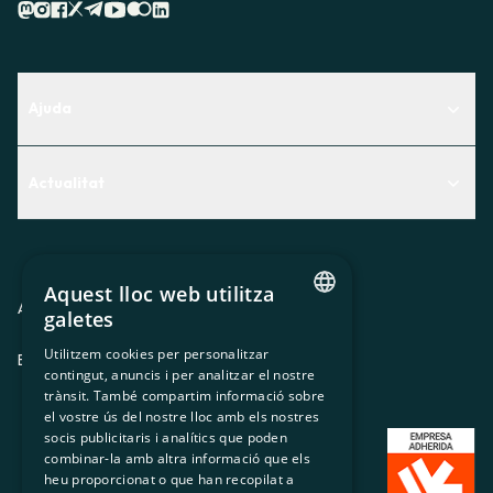
Ajuda
Centre d'Ajuda
Actualitat
Descobreix quin servei t'encaixa millor
Actualitat
Contacte
El racó de la sòcia
Aquest lloc web utilitza
Premsa
Avis legal
Política de privacitat
Política de cookies
galetes
CATALAN
Treballa amb nosaltres
Utilitzem cookies per personalitzar
ES
CA
GL
EU
contingut, anuncis i per analitzar el nostre
SPANISH
trànsit. També compartim informació sobre
GL
el vostre ús del nostre lloc amb els nostres
socis publicitaris i analítics que poden
BASQUE
combinar-la amb altra informació que els
heu proporcionat o que han recopilat a