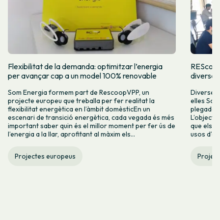
Flexibilitat de la demanda: optimitzar l’energia
REScoopV
per avançar cap a un model 100% renovable
diverses
Som Energia formem part de RescoopVPP, un
Diverses
projecte europeu que treballa per fer realitat la
elles Som
flexibilitat energètica en l’àmbit domèsticEn un
plegades
escenari de transició energètica, cada vegada és més
L’objecti
important saber quin és el millor moment per fer ús de
que els s
l’energia a la llar, aprofitant al màxim els...
usos d’en
Projectes europeus
Projec