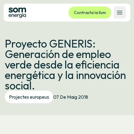
Contracta la llum
Obrir 
Tarifes
Proyecto GENERIS:
Serveis
Generación de empleo
Empreses
verde desde la eficiencia
La cooperativa
energética y la innovación
Contacte
social.
Tràmits
Projectes europeus
07 De Maig 2018
Oficina virtual
Idioma:
CA
ES
GL
EU