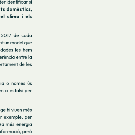
r identificar si
its domèstics,
:
el clima i els
de 2017 de cada
eat un model que
s dades les hem
erència entre la
portament de les
gia o només ús
m a estalvi per
tge hi viuen més
er exemple, per
itza més energia
informació, però