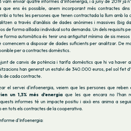
18 vam enviar quatre informes d’Infoenergia, i a juny de 2019 ja 
 que ens és possible, anem incorporant més contractes dins 
arribi a totes les persones que tenen contractada la llum amb la 
alitzen a través d’anàlisis de dades anònimes i massives (big da
os de forma aïllada i individual sota demanda. Un dels requisits pe
 de forma automàtica és tenir una antiguitat mínima de sis meso
comencem a disposar de dades suficients per analitzar. De mo
ponible per a contractes domèstics.
junt de canvis de potència i tarifa domèstics que hi va haver a
tzacions han generat un estalvi de 340.000 euros, pel sol fet d’
ls de cada contracte.
zar el servei d'infoenergia, veiem que les persones que reben 
vien un 1,3% més d’energia
que les que encara no l’han re
aquests informes té un impacte positiu i això ens anima a seguir
en tots els contractes de la cooperativa.
nforme d'Infoenergia: