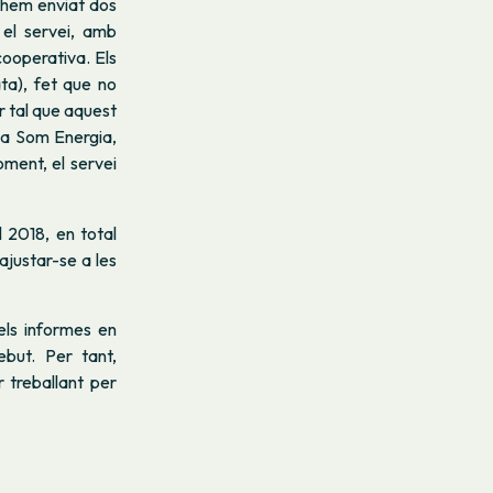
n’hem enviat dos
el servei, amb
cooperativa. Els
ta), fet que no
r tal que aquest
s a Som Energia,
ment, el servei
l 2018, en total
ajustar-se a les
els informes en
but. Per tant,
 treballant per