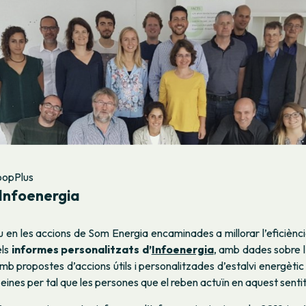
oopPlus
d’Infoenergia
 en les accions de Som Energia encaminades a millorar l’eficiènc
els
informes personalitzats d’
Infoenergia
, amb dades sobre l
i amb propostes d’accions útils i personalitzades d’estalvi energèti
 eines per tal que les persones que el reben actuïn en aquest sentit