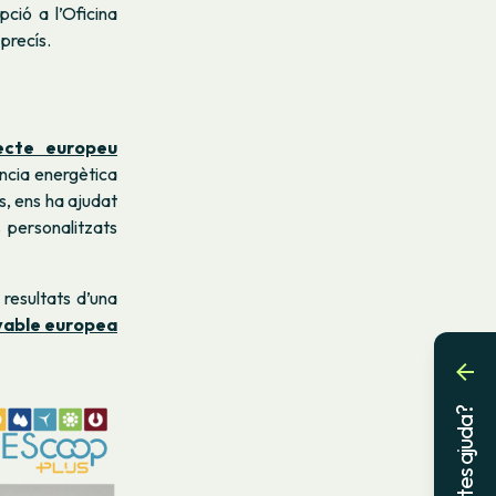
ció a l’Oficina
 precís.
ecte europeu
ència energètica
s, ens ha ajudat
s personalitzats
resultats d’una
vable europea
Necessites ajuda?