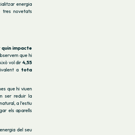
alitzar energia
e tres novetats
t
quin impacte
observem que hi
ixò vol dir
4,55
uivalent a
tota
nes que hi viuen
 ser reduir la
atural, a l’estiu
ar els aparells
’energia del seu