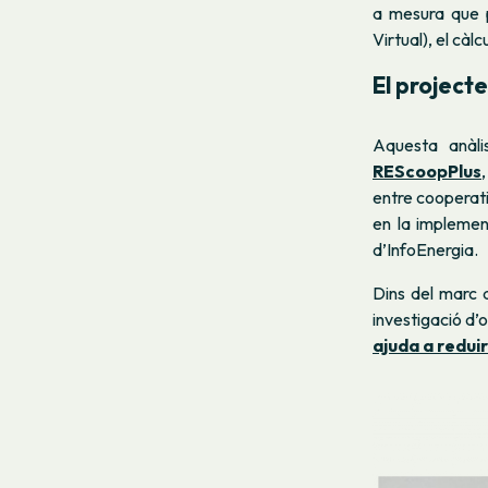
a mesura que p
Virtual), el càl
El project
Aquesta anàli
REScoopPlus
entre cooperati
en la implement
d’InfoEnergia.
Dins del marc 
investigació d’
ajuda a redui