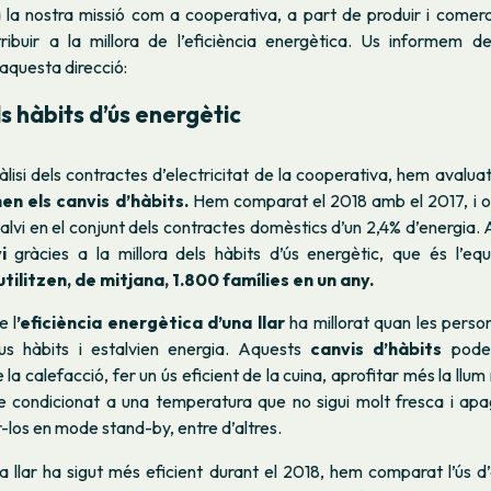
la nostra missió com a cooperativa, a part de produir i comerci
ribuir a la millora de l’eficiència energètica. Us informem d
aquesta direcció:
s hàbits d’ús energètic
nàlisi dels contractes d’electricitat de la cooperativa, hem avalua
en els canvis d’hàbits.
Hem comparat el 2018 amb el 2017, i 
alvi en el conjunt dels contractes domèstics d’un 2,4% d’energia. A
vi
gràcies a la millora dels hàbits d’ús energètic, que és l’eq
utilitzen, de mitjana, 1.800 famílies en un any.
 l
’eficiència energètica d’una llar
ha millorat quan les perso
us hàbits i estalvien energia. Aquests
canvis d’hàbits
poden
a calefacció, fer un ús eficient de la cuina, aprofitar més la llum n
re condicionat a una temperatura que no sigui molt fresca i apag
r-los en mode stand-by, entre d’altres.
a llar ha sigut més eficient durant el 2018, hem comparat l’ús d