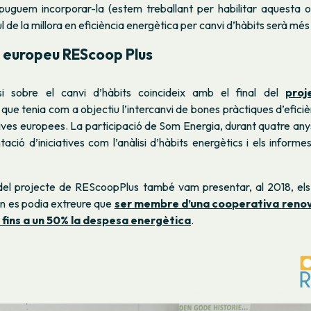
uguem incorporar-la (estem treballant per habilitar aquesta op
cul de la millora en eficiència energètica per canvi d’hàbits serà més
e europeu REScoop Plus
si sobre el canvi d’hàbits coincideix amb el final del
proj
, que tenia com a objectiu l’intercanvi de bones pràctiques d’efici
ves europees. La participació de Som Energia, durant quatre any
ació d’iniciatives com l’anàlisi d’hàbits energètics i els informe
del projecte de REScoopPlus també vam presentar, al 2018, els 
on es podia extreure que
ser membre d’una cooperativa reno
r fins a un 50% la despesa energètica
.