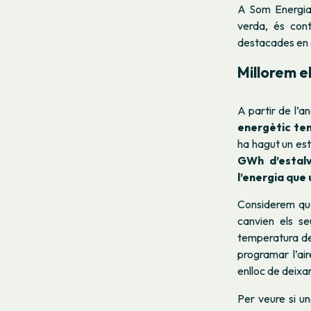
A Som Energia 
verda, és cont
destacades en 
Millorem el
A partir de l’a
energètic ten
ha hagut un est
GWh d’estal
l’energia que 
Considerem que
canvien els se
temperatura de l
programar l’ai
enlloc de deixa
Per veure si un