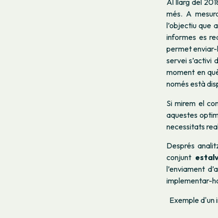
Al llarg del 20
més. A mesura
l’objectiu que 
informes es re
permet enviar-l
servei s’activi
moment en què 
només està dis
Si mirem el con
aquestes optimi
necessitats rea
Després analit
conjunt
estal
l’enviament d’
implementar-ho 
Exemple d'un i