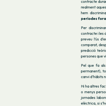
contracte duran
realment aquest
hem discrimin
períodes fora
Per discrimina
contracte i les
preveu l’ús d’
comparat, despr
predicció teòri
persones que vi
Pel que fa al
permanent), to
canvi d’hàbits n
Hi ha altres fa
o menys person
jornades labora
elèctrica, si s