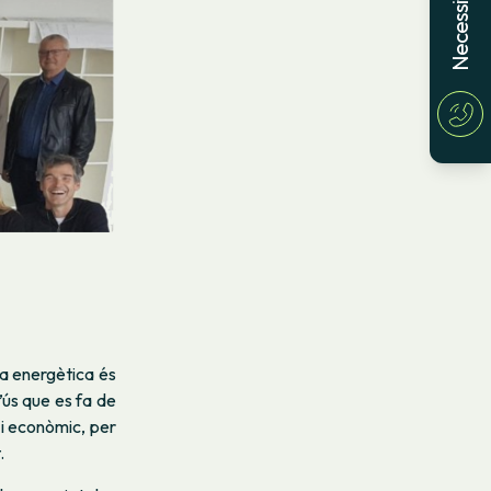
ia energètica és
’ús que es fa de
c i econòmic, per
.