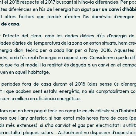
t el 2018 respecte el 2017 buscant si hi havia diferències. Per pode
es diferències en l’ús de l’energia han sigut
per un canvi d’hàb
at altres factors que també afecten l’ús domèstic d’energia
 de casa.
r l’efecte del clima, amb les dades diàries d’ús d’energia 
 dades diàries de temperatura de la zona on estan situats, hem cr
energia diari teòric per a cada llar per a l’any 2018. Aqueste
és, amb l’ús real d’energia en aquest any. Considerem que la dif
ca que fa el model i la realitat és deguda a un canvi en el com
uen en aquell habitatge.
s períodes fora de casa durant el 2018 (dies sense ús d’ener
t i que acaben sent estalvi energètic, no els comptabilitzem co
i com a millora en eficiència energètica.
ctors que no hem pogut tenir en compte en els càlculs: si a l’habita
es que l’any anterior, si han estat més hores fora de casa (p
ls més extenses), si s’ha canviat el gas per electricitat i s’util
’han instal·lat plaques solars... Actualment no disposem d’aquesta 