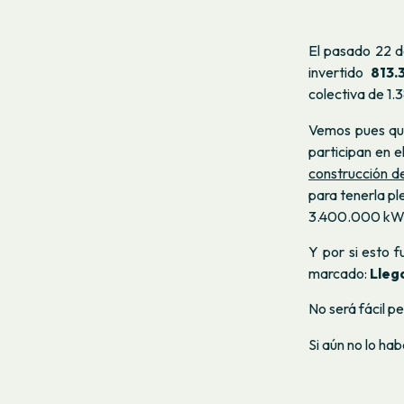
El pasado 22 de
invertido
813.
colectiva de 1.
Vemos pues que
participan en el
construcción de
para tenerla pl
3.400.000 kWh 
Y por si esto 
marcado:
Llega
No será fácil p
Si aún no lo hab