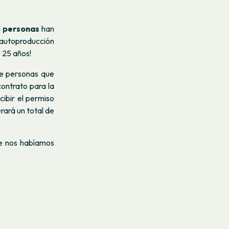
 personas
han
 autoproducción
 25 años!
de personas que
 contrato para la
ibir el permiso
rará un total de
ue nos habíamos