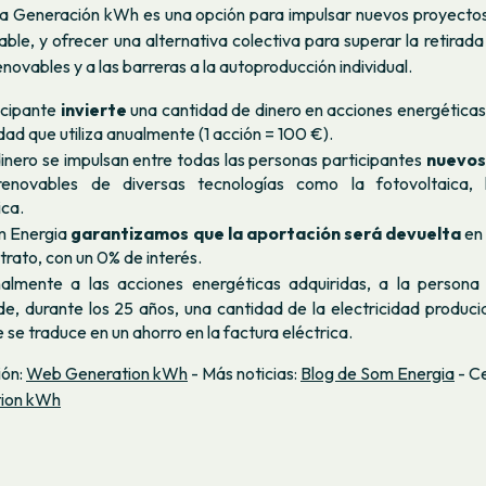
a Generación kWh es una opción para impulsar nuevos proyecto
able, y ofrecer una alternativa colectiva para superar la retirada
enovables y a las barreras a la autoproducción individual.
icipante
invierte
una cantidad de dinero en acciones energéticas
idad que utiliza anualmente (1 acción = 100 €).
inero se impulsan entre todas las personas participantes
nuevos
renovables de diversas tecnologías como la fotovoltaica, 
ica.
 Energia
garantizamos que la aportación será devuelta
en 
trato, con un 0% de interés.
almente a las acciones energéticas adquiridas, a la persona 
e, durante los 25 años, una cantidad de la electricidad produc
e se traduce en un ahorro en la factura eléctrica.
ión:
Web Generation kWh
- Más noticias:
Blog de Som Energia
- C
ion kWh