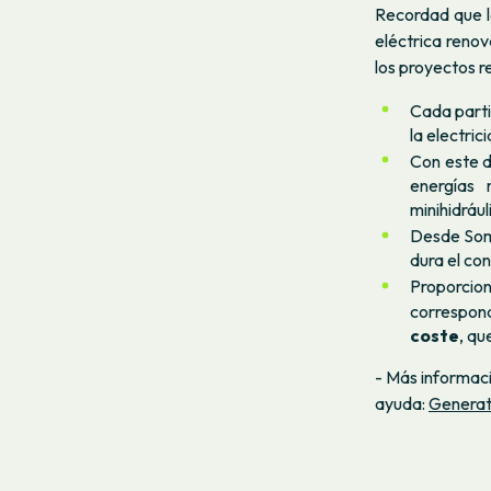
Recordad que l
eléctrica renov
los proyectos r
Cada part
la electric
Con este d
energías 
minihidrául
Desde Som
dura el con
Proporcion
correspond
coste
, qu
- Más informac
ayuda:
Generat