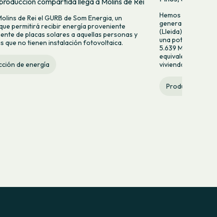
producción compartida llega a Molins de Rei
Hemos puesto en f
Molins de Rei el GURB de Som Energia, un
generación fotovol
 que permitirá recibir energía proveniente
(Lleida). Esta nuev
ente de placas solares a aquellas personas y
una potencia de 2
 que no tienen instalación fotovoltaica.
5.639 MWh anuales
equivalente al con
viviendas al año.
ción de energía
Producción de e