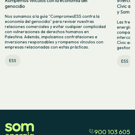
Rompemos vínculos con la economía del
Intercoo
genocidio
Cívic ap
y Som Mo
Nos sumamos a la guía “CompromesESS contra la
economía del genocidio” para revisar nuestras
Las tres 
relaciones comerciales y evitar cualquier complicidad
energía, 
con vulneraciones de derechos humanos en
compartid
Palestina. Además, impulsamos contrataciones e
intercoo
inversiones responsables y rompemos vínculos con
Cívic acc
empresas relacionadas con estas prácticas.
gestiona
ESS
ESS
900 103 605