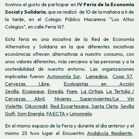
tuvimos el gusto de participar en
IV Feria de la Economía
Social y Solidaria
, que se realizó de 10 de la mañana a 6 de
la tarde, en el Colegio Público Macarena “Los Altos
Colegios”, en calle Feria 167.
Esta feria es una iniciativa de la Red de Economía
Alternativa y Solidaria en la que diferentes iniciativas
económicas ofrecen alternativas a nuestro consumo, con
unos valores diferentes, más cercanos a las personas y a la
sostenibilidad de nuestro entorno. Las organizaciones
implicadas fueron:
Autonomía Sur
,
Lamedina
,
Coop 57
,
Cervezas Libre
,
Ecologistas en Acción
Sevilla
,
Ecopeque
,
Enreda
,
Fiare
,
La Ortiga
,
La Tertulia /
Cervezas Abril
,
Mujeres Supervivientes/Le Vin
Violette
,
Oikocredit
,
Red Ecoartesana,
Santa Cleta
,
Sevilla
Guifi
,
Som Energía
,
FAECTA
y
Limonnela
.
En el mismo espacio de la Feria y durante el día anterior y el
mismo 25 tuvo lugar el Encuentro
Andalucía Resiliente
,