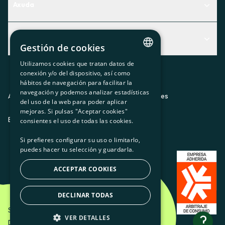
Axuda
Centro de Ayuda
Actualidad
Descubre qué servicio te encaja mejor
Gestión de cookies
Actualidad
Contacto
Utilizamos cookies que tratan datos de
CATALAN
conexión y/o del dispositivo, así como
O recuncho da socia
hábitos de navegación para facilitar la
SPANISH
navegación y podemos analizar estadísticas
Prensa
Aviso legal
Política de privacidad
Política de cookies
del uso de la web para poder aplicar
GL
mejoras. Si pulsas "Aceptar cookies"
Trabaja con nosotros
ES
CA
GL
EU
BASQUE
consientes el uso de todas las cookies.
Si prefieres configurar su uso o limitarlo,
puedes hacer tu selección y guardarla.
ACCEPTAR COOKIES
DECLINAR TODAS
Som Energia SCCL - 2026
?
VER DETALLES
Diseño creativo de Etéreo Design.