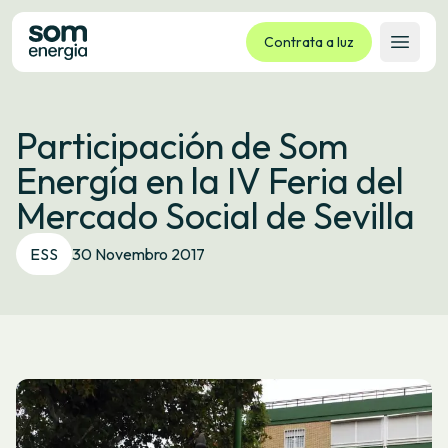
Contrata a luz
Abrir 
Tarifas
Participación de Som
Servizos
Energía en la IV Feria del
Empresas
Mercado Social de Sevilla
La cooperativa
Contacto
ESS
30 Novembro 2017
Trámites
Oficina virtual
Idioma:
GL
ES
CA
EU