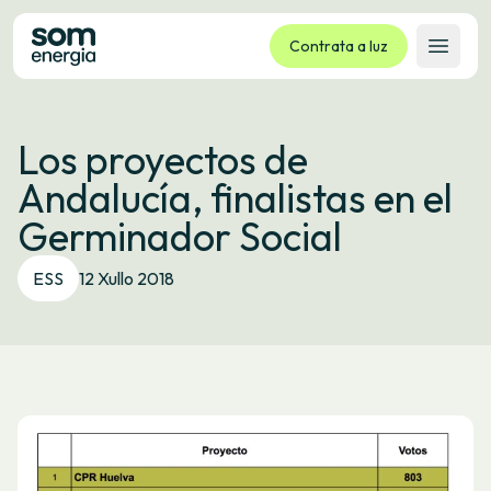
Contrata a luz
Abrir 
Tarifas
Los proyectos de
Servizos
Andalucía, finalistas en el
Empresas
Germinador Social
La cooperativa
Contacto
ESS
12 Xullo 2018
Trámites
Oficina virtual
Idioma:
GL
ES
CA
EU