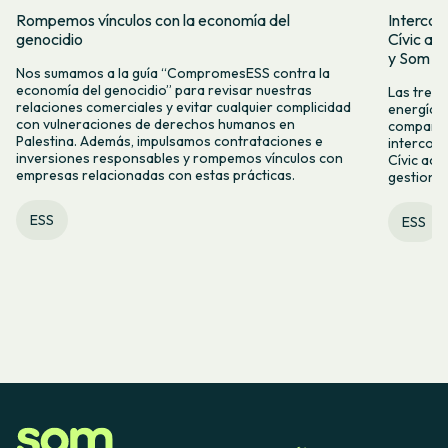
Rompemos vínculos con la economía del
Intercoo
genocidio
Cívic ap
y Som Mo
Nos sumamos a la guía “CompromesESS contra la
economía del genocidio” para revisar nuestras
Las tres 
relaciones comerciales y evitar cualquier complicidad
energía, 
con vulneraciones de derechos humanos en
compartid
Palestina. Además, impulsamos contrataciones e
intercoo
inversiones responsables y rompemos vínculos con
Cívic acc
empresas relacionadas con estas prácticas.
gestiona
ESS
ESS