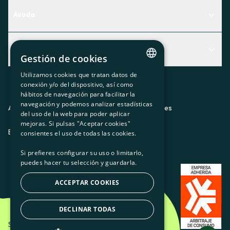
Axuda
Centro de Ayuda
Actualidad
Descubre qué servicio te encaja mejor
Gestión de cookies
Actualidad
Contacto
Utilizamos cookies que tratan datos de
CATALAN
conexión y/o del dispositivo, así como
O recuncho da socia
hábitos de navegación para facilitar la
SPANISH
navegación y podemos analizar estadísticas
Prensa
Aviso legal
Política de privacidad
Política de cookies
del uso de la web para poder aplicar
GL
mejoras. Si pulsas "Aceptar cookies"
Trabaja con nosotros
ES
CA
GL
EU
BASQUE
consientes el uso de todas las cookies.
Si prefieres configurar su uso o limitarlo,
puedes hacer tu selección y guardarla.
ACCEPTAR COOKIES
DECLINAR TODAS
Som Energia SCCL - 2026