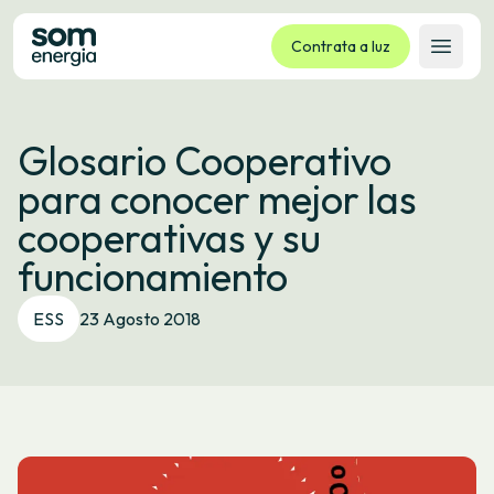
Contrata a luz
Abrir 
Tarifas
Glosario Cooperativo
Servizos
para conocer mejor las
Empresas
cooperativas y su
La cooperativa
funcionamiento
Contacto
Trámites
ESS
23 Agosto 2018
Oficina virtual
Idioma:
GL
ES
CA
EU