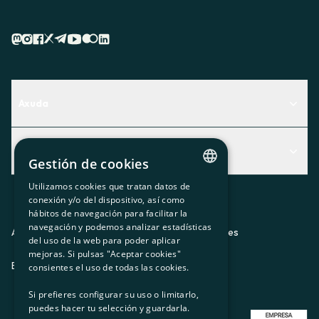
Axuda
Centro de Ayuda
Actualidad
Descubre qué servicio te encaja mejor
Gestión de cookies
Actualidad
Contacto
Utilizamos cookies que tratan datos de
CATALAN
conexión y/o del dispositivo, así como
O recuncho da socia
hábitos de navegación para facilitar la
SPANISH
navegación y podemos analizar estadísticas
Prensa
Aviso legal
Política de privacidad
Política de cookies
del uso de la web para poder aplicar
GL
mejoras. Si pulsas "Aceptar cookies"
Trabaja con nosotros
ES
CA
GL
EU
BASQUE
consientes el uso de todas las cookies.
Si prefieres configurar su uso o limitarlo,
puedes hacer tu selección y guardarla.