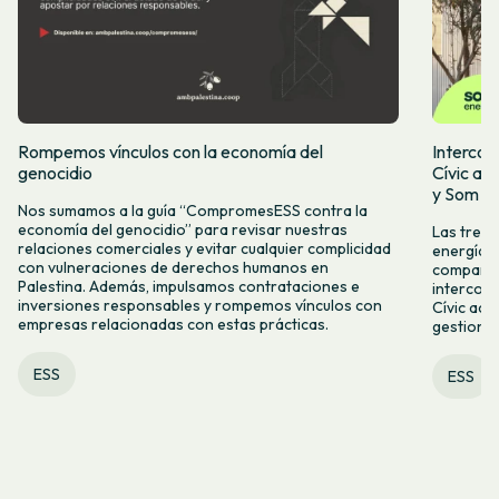
Rompemos vínculos con la economía del
Intercoo
genocidio
Cívic ap
y Som Mo
Nos sumamos a la guía “CompromesESS contra la
economía del genocidio” para revisar nuestras
Las tres 
relaciones comerciales y evitar cualquier complicidad
energía, 
con vulneraciones de derechos humanos en
compartid
Palestina. Además, impulsamos contrataciones e
intercoo
inversiones responsables y rompemos vínculos con
Cívic acc
empresas relacionadas con estas prácticas.
gestiona
ESS
ESS