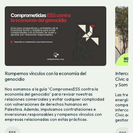
Rompemos vínculos con la economía del
Intercoo
genocidio
Cívic ap
y Som Mo
Nos sumamos a la guía “CompromesESS contra la
economía del genocidio” para revisar nuestras
Las tres 
relaciones comerciales y evitar cualquier complicidad
energía, 
con vulneraciones de derechos humanos en
compartid
Palestina. Además, impulsamos contrataciones e
intercoo
inversiones responsables y rompemos vínculos con
Cívic acc
empresas relacionadas con estas prácticas.
gestiona
ESS