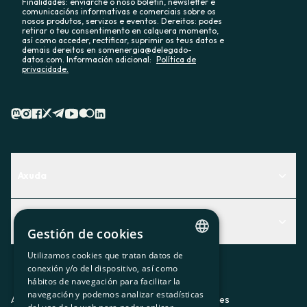
Finalidades: enviarche o noso boletín, newsletter e
comunicacións informativas e comerciais sobre os
nosos produtos, servizos e eventos. Dereitos: podes
retirar o teu consentimento en calquera momento,
así como acceder, rectificar, suprimir os teus datos e
demais dereitos en somenergia@delegado-
datos.com. Información adicional:
Política de
privacidade.
Axuda
Centro de Ayuda
Actualidad
Descubre qué servicio te encaja mejor
Gestión de cookies
Actualidad
Contacto
Utilizamos cookies que tratan datos de
CATALAN
conexión y/o del dispositivo, así como
O recuncho da socia
hábitos de navegación para facilitar la
SPANISH
navegación y podemos analizar estadísticas
Prensa
Aviso legal
Política de privacidad
Política de cookies