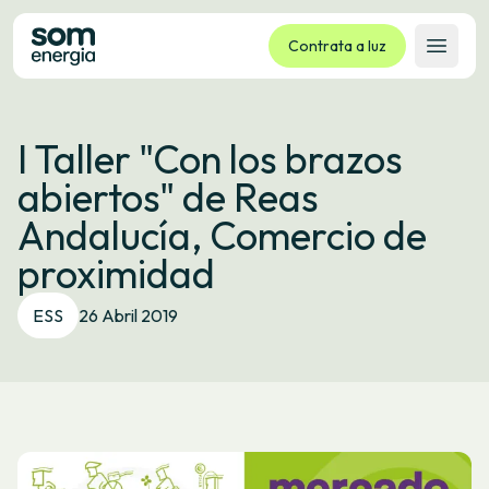
Contrata a luz
Abrir 
Tarifas
I Taller "Con los brazos
Servizos
abiertos" de Reas
Empresas
Andalucía, Comercio de
La cooperativa
proximidad
Contacto
Trámites
ESS
26 Abril 2019
Oficina virtual
Idioma:
GL
ES
CA
EU