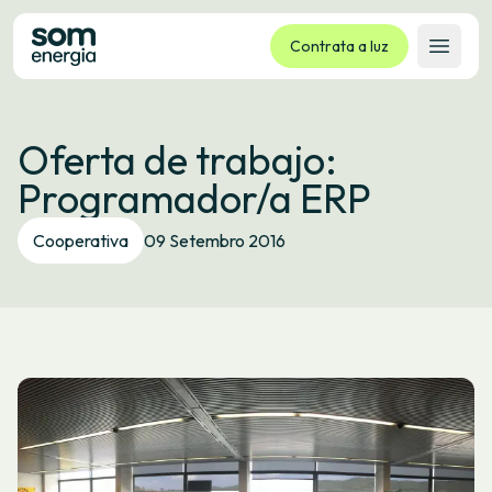
Contrata a luz
Abrir 
Tarifas
Oferta de trabajo:
Servizos
Programador/a ERP
Empresas
La cooperativa
Cooperativa
09 Setembro 2016
Contacto
Trámites
Oficina virtual
Idioma:
GL
ES
CA
EU