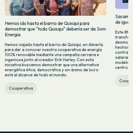
Sacamos 
de igual
Hemos ido hasta el barrio de Quisqui para
demostrar que "todo Quisqui" debería ser de Som
Este 8M, 
Energia
transform
desmontar
Hemos viajado hasta el barrio de Quisqui, en Almería,
hechos y 
para dar a conocer nuestra cooperativa de energía
contrataci
100% renovable mediante una campaña cercana e
salarial 
ingeniosa junto al creador Erik Harley. Con esta
modelo co
iniciativa buscamos demostrar que una alternativa
centro ca
energética ética, democrática y sin ánimo de lucro
está al alcance de todo el mundo.
Cooper
Cooperativa