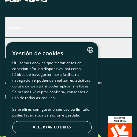
Axuda
Centro de Ayuda
Actualidad
Descubre qué servicio te encaja mejor
Xestión de cookies
Actualidad
Contacto
Utilizamos cookies que tratan datos de
CATALAN
conexión e/ou do dispositivo, así como
O recuncho da socia
hábitos de navegación para facilitar a
SPANISH
navegación e podemos analizar estatísticas
Prensa
Aviso legal
Política de privacidad
Política de cookies
do uso da web para poder aplicar melloras.
GL
Se premes «Aceptar cookies», consentes o
Trabaja con nosotros
ES
CA
GL
EU
BASQUE
uso de todas as cookies.
Se prefires configurar o seu uso ou limitalo,
podes facer a túa selección e gardala.
ACCEPTAR COOKIES