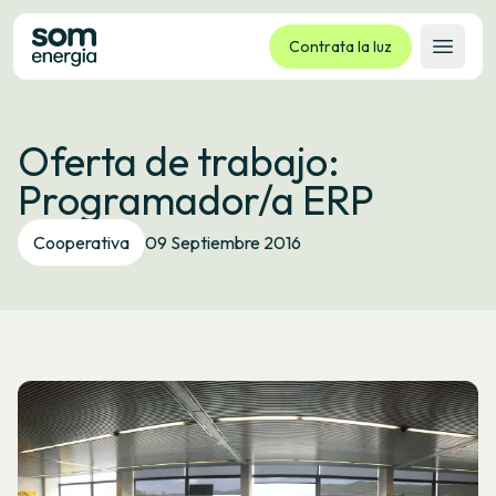
Contrata la luz
Abrir 
Tarifas
Oferta de trabajo:
Servicios
Programador/a ERP
Empresas
La cooperativa
Cooperativa
09 Septiembre 2016
Contacto
Trámites
Oficina virtual
Idioma:
ES
CA
GL
EU