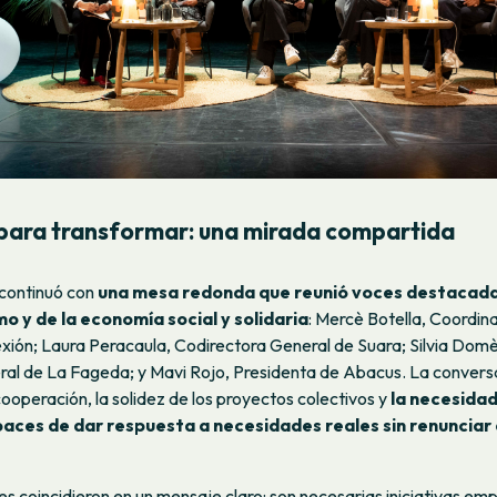
para transformar: una mirada compartida
 continuó con
una mesa redonda que reunió voces destacada
o y de la economía social y solidaria
: Mercè Botella, Coordin
ión; Laura Peracaula, Codirectora General de Suara; Silvia Dom
ral de La Fageda; y Mavi Rojo, Presidenta de Abacus. La conversa
rcooperación, la solidez de los proyectos colectivos y
la necesidad
ces de dar respuesta a necesidades reales sin renunciar 
s coincidieron en un mensaje claro: son necesarias iniciativas em