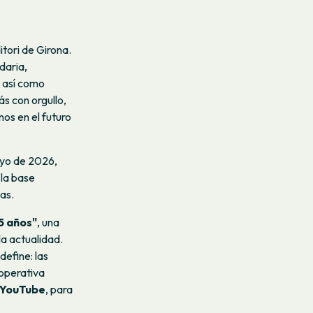
itori de Girona.
daria,
, así como
s con orgullo,
os en el futuro
ayo de 2026,
la base
tas.
5 años"
, una
la actualidad.
define: las
ooperativa
YouTube
, para