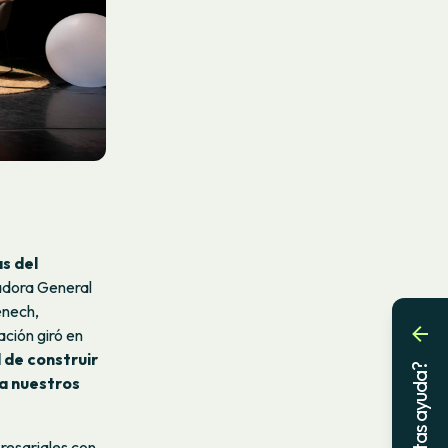
s del
adora General
ènech,
ción giró en
 de construir
¿Necesitas ayuda?
a nuestros
presariales con