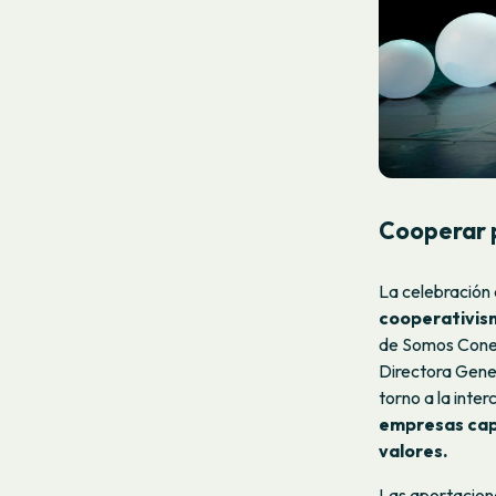
Cooperar 
La celebración
cooperativism
de Somos Conex
Directora Gene
torno a la inte
empresas capa
valores.
Las aportacione