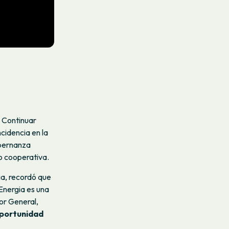
. Continuar
cidencia en la
obernanza
o cooperativa.
ia, recordó que
 Energia es una
or General,
oportunidad