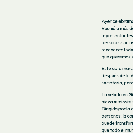
Ayer celebramo
Reunió a más de
representantes 
personas socias
reconocer todo 
que queremos s
Este acto marc
después de la 
societaria, porq
La velada en G
pieza audiovisua
Dirigida por l
personas, la co
puede transfor
que todo el mun