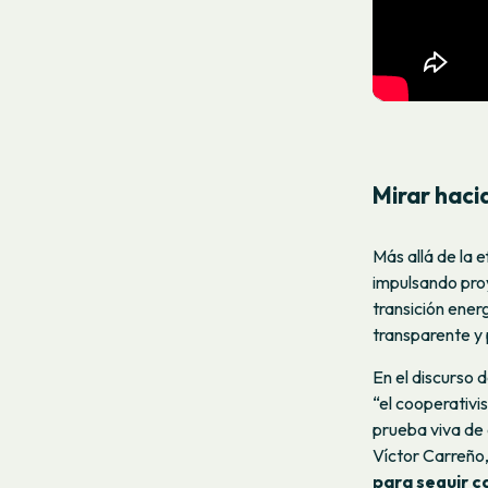
Mirar haci
Más allá de la 
impulsando proy
transición ener
transparente y 
En el discurso 
“el cooperativi
prueba viva de 
Víctor Carreño,
para seguir c