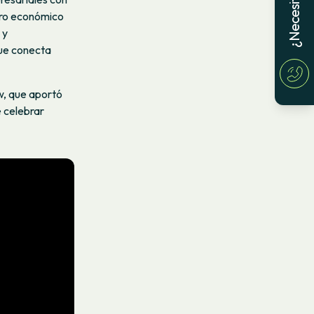
ucro económico
 y
que conecta
w, que aportó
 celebrar