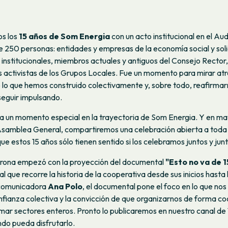
s los
15 años de Som Energia
con un acto institucional en el Aud
 250 personas: entidades y empresas de la economía social y soli
institucionales, miembros actuales y antiguos del Consejo Rector
 activistas de los Grupos Locales. Fue un momento para mirar atrá
lo que hemos construido colectivamente y, sobre todo, reafirmarn
eguir impulsando.
a un momento especial en la trayectoria de Som Energia. Y en m
Asamblea General, compartiremos una celebración abierta a toda 
ue estos 15 años sólo tienen sentido si los celebramos juntos y jun
irona empezó con la proyección del documental
"Esto no va de 1
l que recorre la historia de la cooperativa desde sus inicios hasta 
a comunicadora
Ana Polo
, el documental pone el foco en lo que nos 
nfianza colectiva y la convicción de que organizarnos de forma c
mar sectores enteros. Pronto lo publicaremos en nuestro canal de
do pueda disfrutarlo.