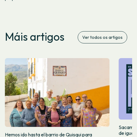
Máis artigos
Ver todos os artigos
Sacamos 
de igual
Hemos ido hasta el barrio de Quisqui para