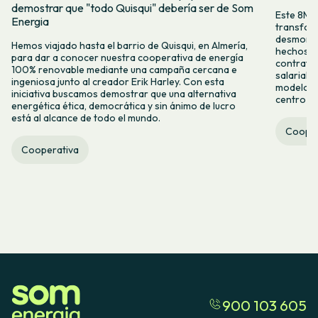
demostrar que "todo Quisqui" debería ser de Som
Este 8M, 
Energia
transform
desmontar
Hemos viajado hasta el barrio de Quisqui, en Almería,
hechos y 
para dar a conocer nuestra cooperativa de energía
contrataci
100% renovable mediante una campaña cercana e
salarial 
ingeniosa junto al creador Erik Harley. Con esta
modelo co
iniciativa buscamos demostrar que una alternativa
centro ca
energética ética, democrática y sin ánimo de lucro
está al alcance de todo el mundo.
Cooper
Cooperativa
900 103 605