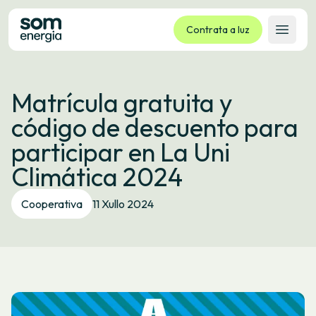
Contrata a luz
Abrir 
Tarifas
Matrícula gratuita y
Servizos
código de descuento para
Empresas
participar en La Uni
La cooperativa
Climática 2024
Contacto
Trámites
Cooperativa
11 Xullo 2024
Oficina virtual
Idioma:
GL
ES
CA
EU