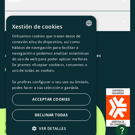
Axuda
Centro de Ayuda
Actualidad
Descubre qué servicio te encaja mejor
Xestión de cookies
Actualidad
Contacto
Utilizamos cookies que tratan datos de
CATALAN
conexión e/ou do dispositivo, así como
O recuncho da socia
hábitos de navegación para facilitar a
SPANISH
navegación e podemos analizar estatísticas
Prensa
Aviso legal
Política de privacidad
Política de cookies
do uso da web para poder aplicar melloras.
GL
Se premes «Aceptar cookies», consentes o
Trabaja con nosotros
ES
CA
GL
EU
BASQUE
uso de todas as cookies.
Se prefires configurar o seu uso ou limitalo,
podes facer a túa selección e gardala.
ACCEPTAR COOKIES
DECLINAR TODAS
Som Energia SCCL - 2026
?
VER DETALLES
Diseño creativo de Etéreo Design.