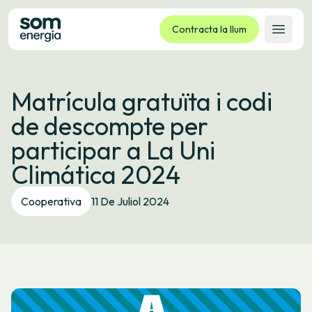
Contracta la llum
Obrir 
Tarifes
Matrícula gratuïta i codi
Serveis
de descompte per
Empreses
participar a La Uni
La cooperativa
Climática 2024
Contacte
Tràmits
Cooperativa
11 De Juliol 2024
Oficina virtual
Idioma:
CA
ES
GL
EU