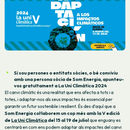
Si sou persones o entitats sòcies, o bé conviviu
amb una persona sòcia de Som Energia, apunteu-
vos gratuïtament a La Uni Climática 2024
El canvi climàtic és una realitat que ens afecta a tots i a
totes, i adaptar-nos als seus impactes és essencial per
garantir un futur sostenible i resilient. És des d’aquí que a
Som Energia col·laborem un cop més amb la V edició
de
La Uni Climática
del 15 al 19 de juliol
que enguany es
centrarà en com ens podem adaptar als impactes del canvi