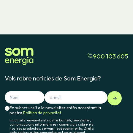
900 103 605
Vols rebre notícies de Som Energia?
En subscriure't a la newsletter estàs acceptant la
nostra
Política de privacitat.
Finalitats: enviar-te el nostre butlletí, newsletter, i
comunicacions informatives i comercials sobre els
nostres productes, serveis i esdeveniments. Drets:
pots retirar el teu consentiment en qualsevol