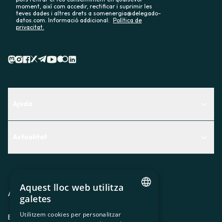
moment, així com accedir, rectificar i suprimir les
teves dades i altres drets a somenergia@delegado-
datos.com. Informació addicional:
Política de
privacitat.
Ajuda
Centre d'Ajuda
Actualitat
Descobreix quin servei t'encaixa millor
Actualitat
Contacte
El racó de la sòcia
Aquest lloc web utilitza
Premsa
Avis legal
Política de privacitat
Política de cookies
galetes
CATALAN
Treballa amb nosaltres
Utilitzem cookies per personalitzar
ES
CA
GL
EU