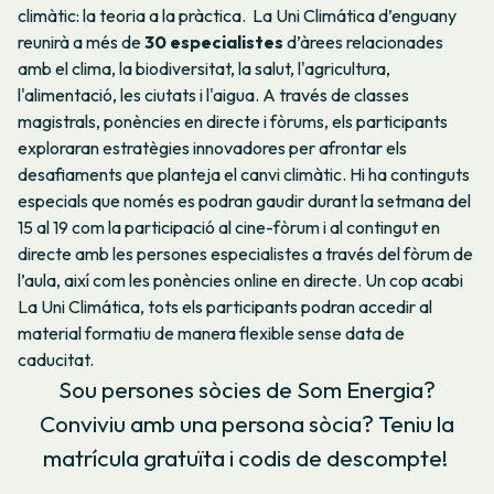
climàtic: la teoria a la pràctica.
La Uni Climática d’enguany
reunirà a més de
30 especialistes
d’àrees relacionades
amb el clima, la biodiversitat, la salut, l'agricultura,
l'alimentació, les ciutats i l'aigua. A través de classes
magistrals, ponències en directe i fòrums, els participants
exploraran estratègies innovadores per afrontar els
desafiaments que planteja el canvi climàtic.
Hi ha continguts
especials que només es podran gaudir durant la setmana del
15 al 19 com la participació al cine-fòrum i al contingut en
directe amb les persones especialistes a través del fòrum de
l’aula, així com les ponències online en directe. Un cop acabi
La Uni Climática, tots els participants podran accedir al
material formatiu de manera flexible sense data de
caducitat.
Sou persones sòcies de Som Energia?
Conviviu amb una persona sòcia? Teniu la
matrícula gratuïta i codis de descompte!