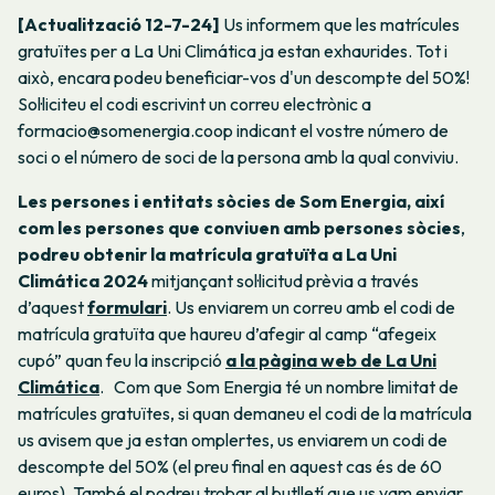
[Actualització 12-7-24]
Us informem que les matrícules
gratuïtes per a La Uni Climática ja estan exhaurides. Tot i
això, encara podeu beneficiar-vos d'un descompte del 50%!
Sol·liciteu el codi escrivint un correu electrònic a
formacio@somenergia.coop indicant el vostre número de
soci o el número de soci de la persona amb la qual conviviu.
Les persones i entitats sòcies de Som Energia, així
com les persones que conviuen amb persones sòcies
,
podreu obtenir la matrícula gratuïta a La Uni
Climática 2024
mitjançant sol·licitud prèvia a través
d’aquest
formulari
. Us enviarem un correu amb el codi de
matrícula gratuïta que haureu d’afegir al camp “afegeix
cupó” quan feu la inscripció
a la pàgina web de La Uni
Climática
.
Com que Som Energia té un nombre limitat de
matrícules gratuïtes, si quan demaneu el codi de la matrícula
us avisem que ja estan omplertes, us enviarem un codi de
descompte del 50% (el preu final en aquest cas és de 60
euros). També el podreu trobar al butlletí que us vam enviar