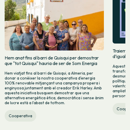
Traiem pi
d’igualta
Hem anat fins al barri de Quisqui per demostrar
que "tot Quisqui" hauria de ser de Som Energia
Aquest 8M
transform
Hem viatjat fins al barri de Quisqui, a Almeria, per
desmuntar
donar a conèixer la nostra cooperativa d'energia
polítique
100% renovable mitjançant una campanya propera i
valenta fin
enginyosa juntament amb el creador Erik Harley. Amb
ampliats,
aquesta iniciativa busquem demostrar que una
persones 
alternativa energètica ètica, democràtica i sense ànim
de lucre està a l'abast de tothom.
Cooper
Cooperativa