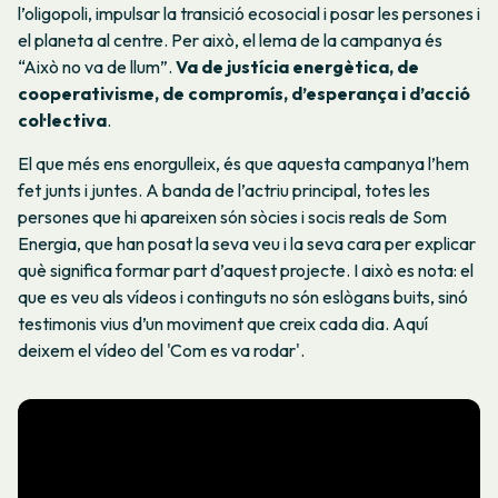
l’oligopoli, impulsar la transició ecosocial i posar les persones i
el planeta al centre. Per això, el lema de la campanya és
“Això no va de llum”.
Va de justícia energètica, de
cooperativisme, de compromís, d’esperança i d’acció
col·lectiva
.
El que més ens enorgulleix, és que aquesta campanya l’hem
fet junts i juntes. A banda de l’actriu principal, totes les
persones que hi apareixen són sòcies i socis reals de Som
Energia, que han posat la seva veu i la seva cara per explicar
què significa formar part d’aquest projecte. I això es nota: el
que es veu als vídeos i continguts no són eslògans buits, sinó
testimonis vius d’un moviment que creix cada dia. Aquí
deixem el vídeo del 'Com es va rodar'.