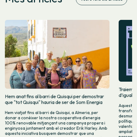
Traiem pi
d’igualta
Hem anat fins al barri de Quisqui per demostrar
que "tot Quisqui" hauria de ser de Som Energia
Aquest 8M
transform
Hem viatjat fins al barri de Quisqui, a Almeria, per
desmuntar
donar a conèixer la nostra cooperativa d'energia
polítique
100% renovable mitjançant una campanya propera i
valenta fin
enginyosa juntament amb el creador Erik Harley. Amb
ampliats,
aquesta iniciativa busquem demostrar que una
persones 