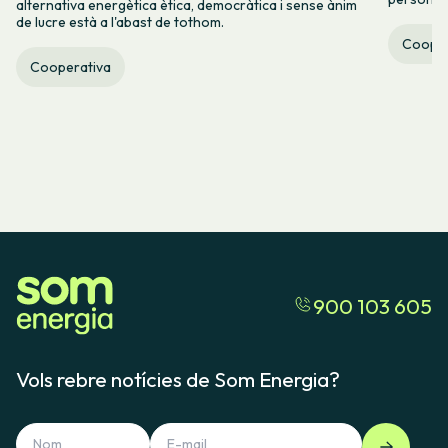
alternativa energètica ètica, democràtica i sense ànim
de lucre està a l'abast de tothom.
Cooper
Cooperativa
900 103 605
Vols rebre notícies de Som Energia?