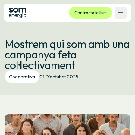
Contracta la llum
Obrir 
Tarifes
Mostrem qui som amb una
Serveis
campanya feta
Empreses
col·lectivament
La cooperativa
Contacte
Cooperativa
01 D'octubre 2025
Tràmits
Oficina virtual
Idioma:
CA
ES
GL
EU