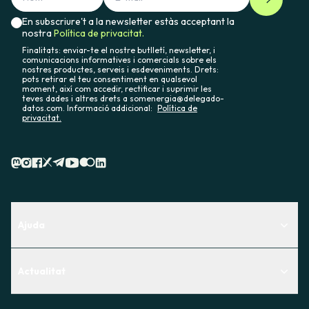
En subscriure't a la newsletter estàs acceptant la
nostra
Política de privacitat.
Finalitats: enviar-te el nostre butlletí, newsletter, i
comunicacions informatives i comercials sobre els
nostres productes, serveis i esdeveniments. Drets:
pots retirar el teu consentiment en qualsevol
moment, així com accedir, rectificar i suprimir les
teves dades i altres drets a somenergia@delegado-
datos.com. Informació addicional:
Política de
privacitat.
Ajuda
Centre d'Ajuda
Actualitat
Descobreix quin servei t'encaixa millor
Actualitat
Contacte