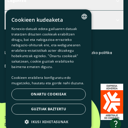
Laguntza
Centro de Ayuda
Cookieen kudeaketa
Albisteak
Aurkitu zerbitzurik egokiena zuretzat
Konexio-datuak edota gailuaren datuak
Albisteak
CATALAN
Contacto
tratatzen dituzten cookieak erabiltzen
ditugu, bai eta nabigazioa errazteko
SPANISH
Bazkideen txokoa
nabigazio-ohiturak ere, eta webgunearen
erabilera-estatistikak azter ditzakegu
GL
Prentsa
Lege-oharra
Pribatutasun-politika
Cookieei buruzko politika
hobekuntzak egiteko. "Onartu cookieak"
BASQUE
sakatzean, cookie guztiak erabiltzeko
Gurekin lan egin
ES
CA
GL
EU
baimena ematen diguzu.
Cookieen erabilera konfiguratu edo
mugatzeko, hautatu eta gorde nahi duzuna.
ONARTU COOKIEAK
GUZTIAK BAZTERTU
Som Energia SCCL - 2026
?
IKUSI XEHETASUNAK
Diseinatzailea: Etéreo Design.