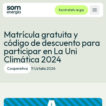
Kontratatu argia
Ireki 
Tarifak
Matrícula gratuita y
Zerbitzuak
código de descuento para
Enpresak
participar en La Uni
Kooperatiba
Climática 2024
Kontaktua
Izapideak
Cooperativa
11 Uztaila 2024
Bulego Birtuala
Hizkuntza:
EU
ES
CA
GL