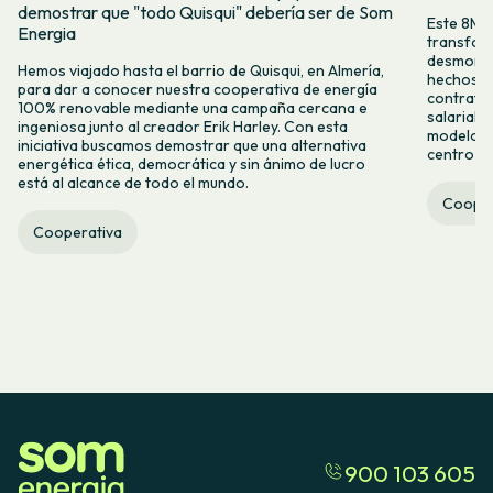
demostrar que "todo Quisqui" debería ser de Som
Este 8M, 
Energia
transform
desmontar
Hemos viajado hasta el barrio de Quisqui, en Almería,
hechos y 
para dar a conocer nuestra cooperativa de energía
contrataci
100% renovable mediante una campaña cercana e
salarial 
ingeniosa junto al creador Erik Harley. Con esta
modelo co
iniciativa buscamos demostrar que una alternativa
centro ca
energética ética, democrática y sin ánimo de lucro
está al alcance de todo el mundo.
Cooper
Cooperativa
900 103 605