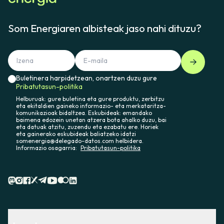
Som Energiaren albisteak jaso nahi dituzu?
Buletinera harpidetzean, onartzen duzu gure
Pribatutasun-politika
Helburuak: gure buletina eta gure produktu, zerbitzu
eta ekitaldien gaineko informazio- eta merkataritza-
komunikazioak bidaltzea. Eskubideak: emandako
baimena edozein unetan atzera bota ahalko duzu, bai
eta datuak atzitu, zuzendu eta ezabatu ere. Horiek
eta gainerako eskubideak baliatzeko idatzi
somenergia@delegado-datos.com helbidera.
Informazio osagarria:
Pribatutasun-politika