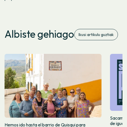
Albiste gehiago
Ikusi artikulu guztiak
Sacamos 
de igual
Hemos ido hasta el barrio de Quisqui para