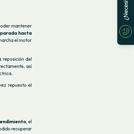
a poder mantener
 parada hasta
 marcha el motor
a reposición del
rectamente, así
ctrica.
vez repuesto el
rendimiento
, el
podido recuperar