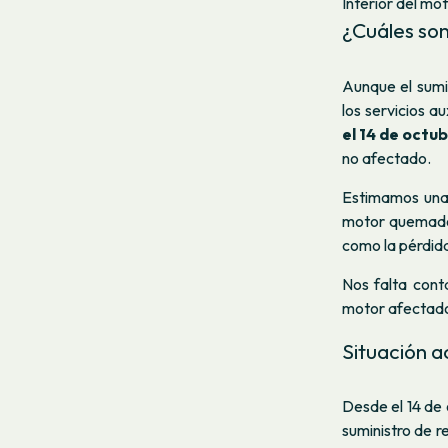
Interior del mo
¿Cuáles so
Aunque el sumin
los servicios au
el 14 de octu
no afectado.
Estimamos un
motor quemado,
como la pérdida
Nos falta cont
motor afectado
Situación a
Desde el 14 de 
suministro de r