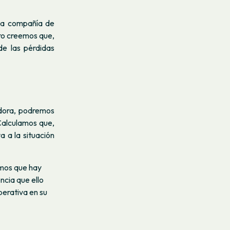
 la compañía de
ro creemos que,
de las pérdidas
dora, podremos
Calculamos que,
a a la situación
amos que hay
ncia que ello
perativa en su