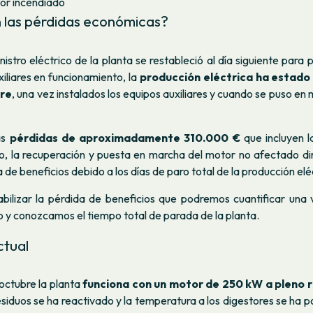
tor incendiado
n las pérdidas económicas?
istro eléctrico de la planta se restableció al día siguiente par
xiliares en funcionamiento, la
producción eléctrica ha estado
bre
, una vez instalados los equipos auxiliares y cuando se puso en
as
pérdidas de aproximadamente 310.000 €
que incluyen l
 la recuperación y puesta en marcha del motor no afectado di
 de beneficios debido a los días de paro total de la producción elé
abilizar la pérdida de beneficios que podremos cuantificar una 
 y conozcamos el tiempo total de parada de la planta.
ctual
octubre la planta
funciona con un motor de 250 kW a pleno 
esiduos se ha reactivado y la temperatura a los digestores se ha 