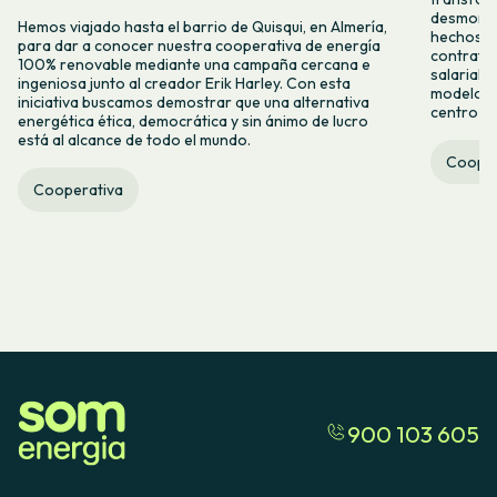
desmontar
Hemos viajado hasta el barrio de Quisqui, en Almería,
hechos y 
para dar a conocer nuestra cooperativa de energía
contrataci
100% renovable mediante una campaña cercana e
salarial 
ingeniosa junto al creador Erik Harley. Con esta
modelo co
iniciativa buscamos demostrar que una alternativa
centro ca
energética ética, democrática y sin ánimo de lucro
está al alcance de todo el mundo.
Cooper
Cooperativa
900 103 605