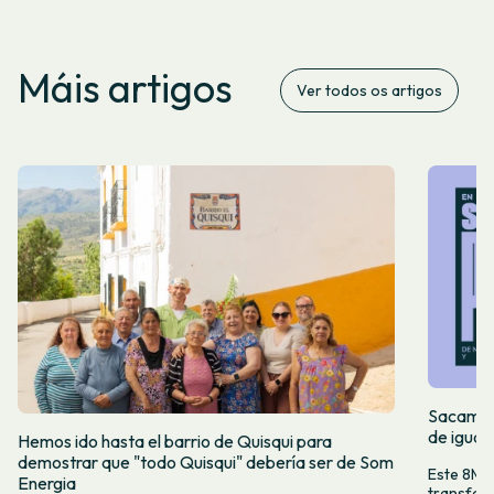
Máis artigos
Ver todos os artigos
Sacamos 
de igual
Hemos ido hasta el barrio de Quisqui para
demostrar que "todo Quisqui" debería ser de Som
Este 8M, 
Energia
transform