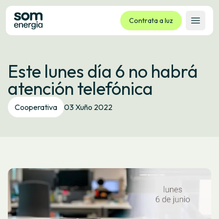
Contrata a luz
Abrir 
Tarifas
Este lunes día 6 no habrá
Servizos
atención telefónica
Empresas
La cooperativa
Cooperativa
03 Xuño 2022
Contacto
Trámites
Oficina virtual
Idioma:
GL
ES
CA
EU