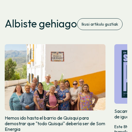
Albiste gehiago
Ikusi artikulu guztiak
Sacamos 
de igual
Hemos ido hasta el barrio de Quisqui para
demostrar que "todo Quisqui" debería ser de Som
Este 8M, 
Energia
transform