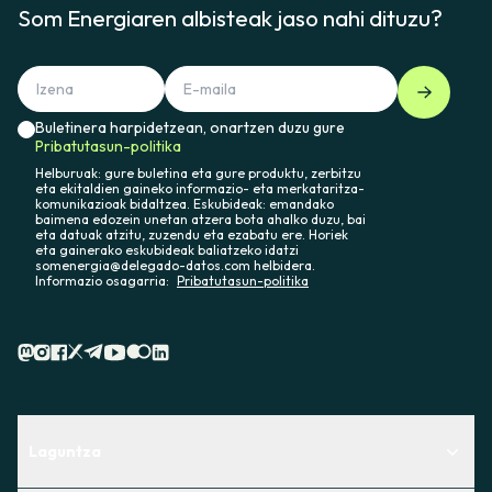
Som Energiaren albisteak jaso nahi dituzu?
Buletinera harpidetzean, onartzen duzu gure
Pribatutasun-politika
Helburuak: gure buletina eta gure produktu, zerbitzu
eta ekitaldien gaineko informazio- eta merkataritza-
komunikazioak bidaltzea. Eskubideak: emandako
baimena edozein unetan atzera bota ahalko duzu, bai
eta datuak atzitu, zuzendu eta ezabatu ere. Horiek
eta gainerako eskubideak baliatzeko idatzi
somenergia@delegado-datos.com helbidera.
Informazio osagarria:
Pribatutasun-politika
Laguntza