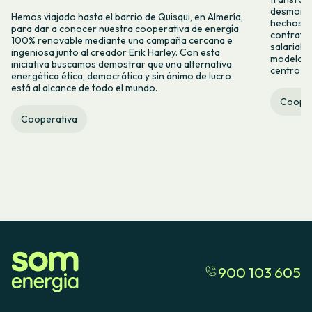
desmontar
Hemos viajado hasta el barrio de Quisqui, en Almería,
hechos y 
para dar a conocer nuestra cooperativa de energía
contrataci
100% renovable mediante una campaña cercana e
salarial 
ingeniosa junto al creador Erik Harley. Con esta
modelo co
iniciativa buscamos demostrar que una alternativa
centro ca
energética ética, democrática y sin ánimo de lucro
está al alcance de todo el mundo.
Cooper
Cooperativa
900 103 605