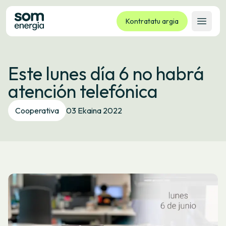
Kontratatu argia
Ireki 
Tarifak
Este lunes día 6 no habrá
Zerbitzuak
atención telefónica
Enpresak
Kooperatiba
Cooperativa
03 Ekaina 2022
Kontaktua
Izapideak
Bulego Birtuala
Hizkuntza:
EU
ES
CA
GL