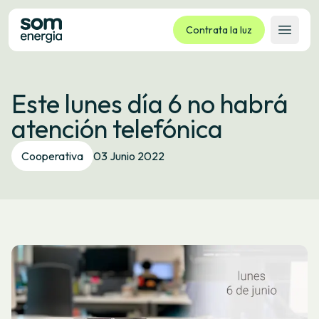
Contrata la luz
Abrir 
Tarifas
Este lunes día 6 no habrá
Servicios
atención telefónica
Empresas
La cooperativa
Cooperativa
03 Junio 2022
Contacto
Trámites
Oficina virtual
Idioma:
ES
CA
GL
EU