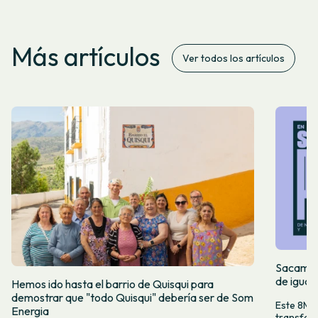
Más artículos
Ver todos los artículos
Sacamos 
de igual
Hemos ido hasta el barrio de Quisqui para
demostrar que "todo Quisqui" debería ser de Som
Este 8M, 
Energia
transform