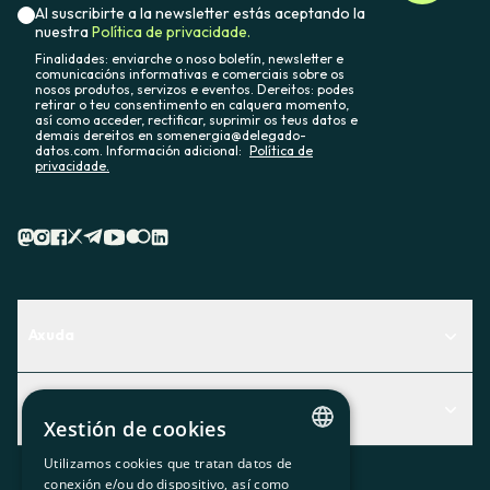
Al suscribirte a la newsletter estás aceptando la
nuestra
Política de privacidade.
Finalidades: enviarche o noso boletín, newsletter e
comunicacións informativas e comerciais sobre os
nosos produtos, servizos e eventos. Dereitos: podes
retirar o teu consentimento en calquera momento,
así como acceder, rectificar, suprimir os teus datos e
demais dereitos en somenergia@delegado-
datos.com. Información adicional:
Política de
privacidade.
Axuda
Centro de Ayuda
Actualidad
Descubre qué servicio te encaja mejor
Xestión de cookies
Actualidad
Contacto
Utilizamos cookies que tratan datos de
CATALAN
conexión e/ou do dispositivo, así como