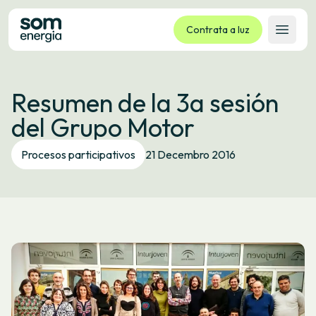
Contrata a luz
Abrir 
Tarifas
Resumen de la 3a sesión
Servizos
del Grupo Motor
Empresas
La cooperativa
Procesos participativos
21 Decembro 2016
Contacto
Trámites
Oficina virtual
Idioma:
GL
ES
CA
EU