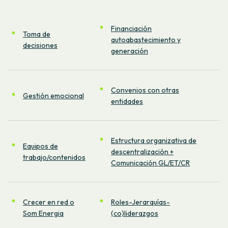
Financiación
Toma de
autoabastecimiento y
decisiones
generación
Convenios con otras
Gestión emocional
entidades
Estructura organizativa de
Equipos de
descentralización +
trabajo/contenidos
Comunicación GL/ET/CR
Crecer en red o
Roles-Jerarquías-
Som Energia
(co)liderazgos