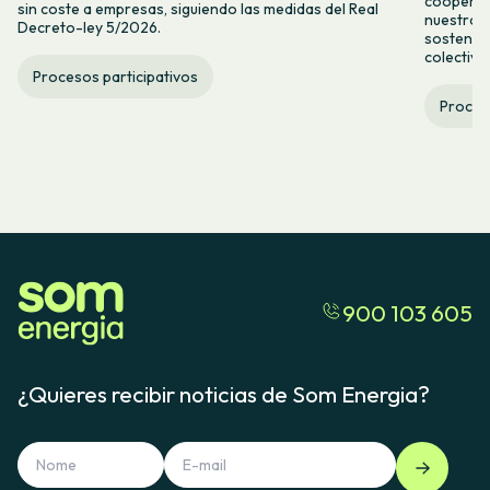
cooperat
sin coste a empresas, siguiendo las medidas del Real
nuestro 
Decreto-ley 5/2026.
sostenibl
colectiva
Procesos participativos
Proceso
900 103 605
¿Quieres recibir noticias de Som Energia?