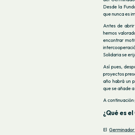
Desde la Fund
que nunca es i
Antes de abrir
hemos valorado 
encontrar moti
intercooperació
Solidaria se er
Así pues, desp
proyectos prese
año habrá un p
que se añade a 
A continuación 
¿Qué es el
El
Germinador 