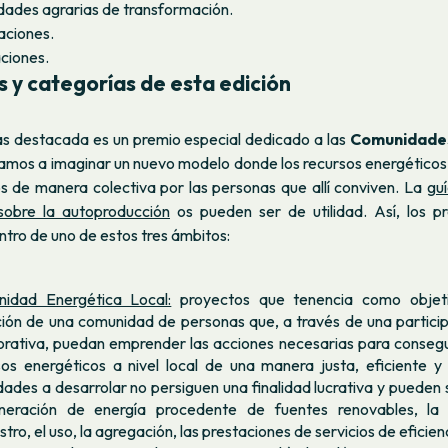
dades agrarias de transformación.
aciones.
ciones.
y categorías de esta edición
 destacada es un premio especial dedicado a las
Comunidades
mos a imaginar un nuevo modelo donde los recursos energéticos d
s de manera colectiva por las personas que allí conviven. La
gu
sobre la autoproducción
os pueden ser de utilidad. Así, los 
tro de uno de estos tres ámbitos:
idad Energética Local:
proyectos que tenencia como objeti
ción de una comunidad de personas que, a través de una particip
orativa, puedan emprender las acciones necesarias para consegui
sos energéticos a nivel local de una manera justa, eficiente y 
dades a desarrolar no persiguen una finalidad lucrativa y pueden s
neración de energía procedente de fuentes renovables, la di
stro, el uso, la agregación, las prestaciones de servicios de eficie