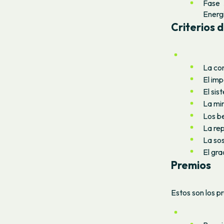
Fase 
Energ
Criterios 
La co
El imp
El sis
La mi
Los be
La rep
La sos
El gra
Premios
Estos son los p