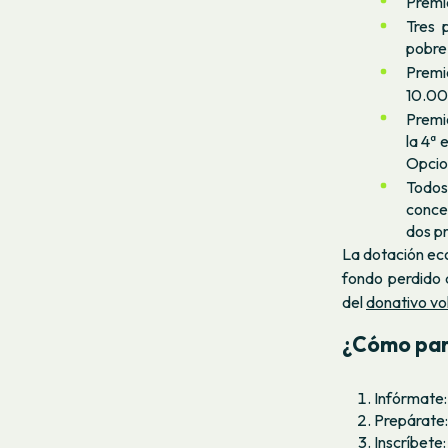
Premi
Tres 
pobre
Premi
10.000
Premi
la 4ª 
Opcion
Todos
conce
dos p
La dotación ec
fondo perdido 
del
donativo vo
¿Cómo par
Infórmate:
Prepárate:
Inscríbete: