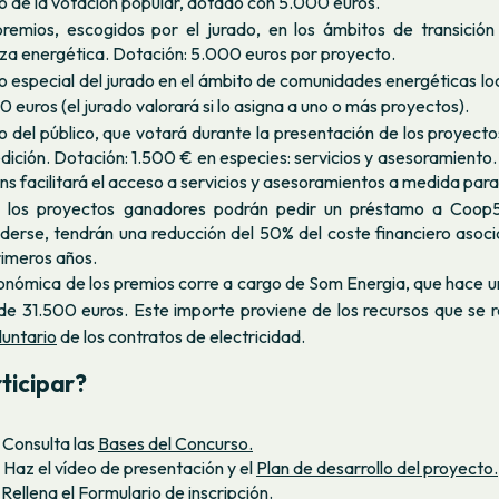
o de la votación popular, dotado con 5.000 euros.
premios, escogidos por el jurado, en los ámbitos de transición
za energética. Dotación: 5.000 euros por proyecto.
o especial del jurado en el ámbito de comunidades energéticas lo
 euros (el jurado valorará si lo asigna a uno o más proyectos).
o del público, que votará durante la presentación de los proyect
edición. Dotación: 1.500 € en especies: servicios y asesoramiento
s facilitará el acceso a servicios y asesoramientos a medida para
 los proyectos ganadores podrán pedir un préstamo a Coop
derse, tendrán una reducción del 50% del coste financiero asoci
rimeros años.
onómica de los premios corre a cargo de Som Energia, que hace u
de 31.500 euros. Este importe proviene de los recursos que se r
luntario
de los contratos de electricidad.
ticipar?
 Consulta las
Bases del Concurso.
 Haz el vídeo de presentación y el
Plan de desarrollo del proyecto.
 Rellena el
Formulario de inscripción.