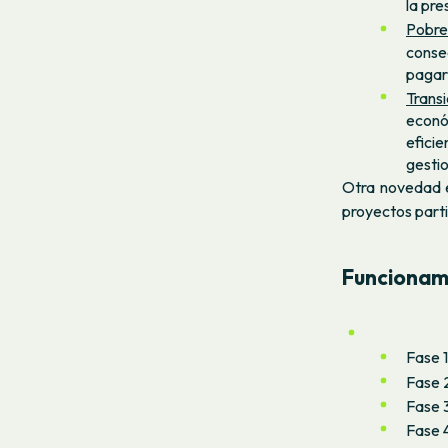
la pre
Pobre
conse
pagar 
Transi
econó
eficie
gestio
Otra novedad e
proyectos parti
Funcionami
Fase 1
Fase 2
Fase 3
Fase 4