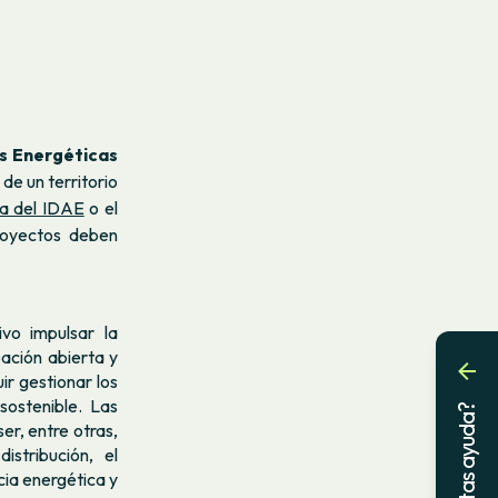
 Energéticas
e un territorio
ía del IDAE
o el
proyectos deben
vo impulsar la
ación abierta y
r gestionar los
sostenible. Las
¿Necesitas ayuda?
er, entre otras,
stribución, el
ncia energética y