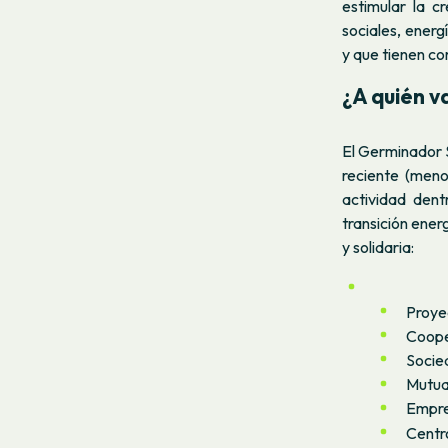
estimular la c
sociales, energ
y que tienen co
¿A quién va
El Germinador S
reciente (meno
actividad dent
transición ener
y solidaria:
Proyec
Coope
Socie
Mutua
Empre
Centro