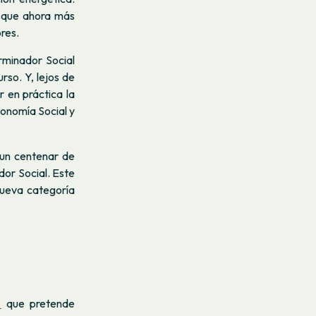
 que ahora más
res.
rminador Social
rso. Y, lejos de
 en práctica la
conomía Social y
 un centenar de
dor Social. Este
nueva categoría
7
que pretende