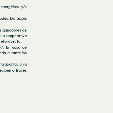
 energética y/o
cales. Dotación:
os ganadores de
. La cooperativa
 el proyecto.
57. En caso de
ado durante los
na aportación a
eciben a través