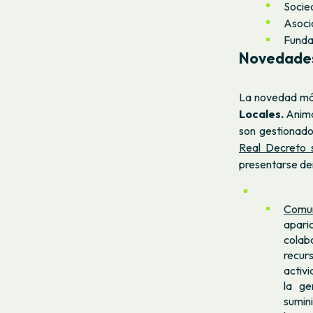
Socie
Asoci
Funda
Novedades 
La novedad más
Locales.
Anima
son gestionado
Real Decreto 
presentarse den
Comun
apari
colab
recur
activi
la ge
sumini