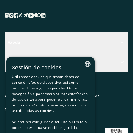
Axuda
Centro de Ayuda
Actualidad
Descubre qué servicio te encaja mejor
Xestión de cookies
Actualidad
Contacto
Utilizamos cookies que tratan datos de
CATALAN
conexión e/ou do dispositivo, así como
O recuncho da socia
hábitos de navegación para facilitar a
SPANISH
navegación e podemos analizar estatísticas
Prensa
Aviso legal
Política de privacidad
Política de cookies
do uso da web para poder aplicar melloras.
GL
Se premes «Aceptar cookies», consentes o
Trabaja con nosotros
ES
CA
GL
EU
BASQUE
uso de todas as cookies.
Se prefires configurar o seu uso ou limitalo,
podes facer a túa selección e gardala.