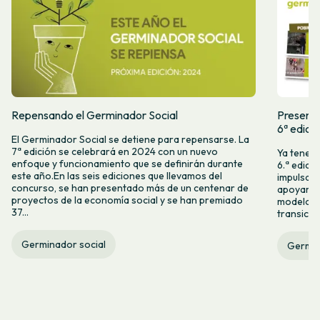
Repensando el Germinador Social
Presenta
6ª edici
El Germinador Social se detiene para repensarse. La
7ª edición se celebrará en 2024 con un nuevo
Ya tenemo
enfoque y funcionamiento que se definirán durante
6.ª edici
este año.En las seis ediciones que llevamos del
impulsam
concurso, se han presentado más de un centenar de
apoyar l
proyectos de la economía social y se han premiado
modelos 
37...
transició
Germinador social
Germin