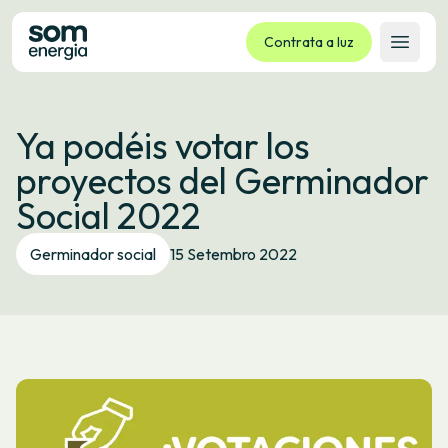
Contrata a luz
Abrir 
Tarifas
Ya podéis votar los
Servizos
proyectos del Germinador
Empresas
Social 2022
La cooperativa
Contacto
Germinador social
15 Setembro 2022
Trámites
Oficina virtual
Idioma:
GL
ES
CA
EU