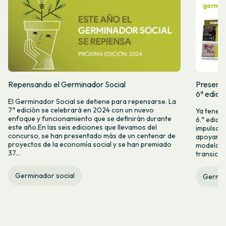
Repensando el Germinador Social
Presenta
6ª edici
El Germinador Social se detiene para repensarse. La
7ª edición se celebrará en 2024 con un nuevo
Ya tenemo
enfoque y funcionamiento que se definirán durante
6.ª edici
este año.En las seis ediciones que llevamos del
impulsam
concurso, se han presentado más de un centenar de
apoyar l
proyectos de la economía social y se han premiado
modelos 
37...
transició
Germinador social
Germin