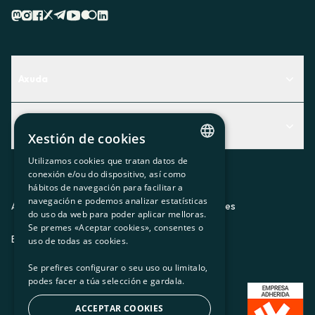
Axuda
Centro de Ayuda
Actualidad
Descubre qué servicio te encaja mejor
Xestión de cookies
Actualidad
Contacto
Utilizamos cookies que tratan datos de
CATALAN
conexión e/ou do dispositivo, así como
O recuncho da socia
hábitos de navegación para facilitar a
SPANISH
navegación e podemos analizar estatísticas
Prensa
Aviso legal
Política de privacidad
Política de cookies
do uso da web para poder aplicar melloras.
GL
Se premes «Aceptar cookies», consentes o
Trabaja con nosotros
ES
CA
GL
EU
BASQUE
uso de todas as cookies.
Se prefires configurar o seu uso ou limitalo,
podes facer a túa selección e gardala.
ACCEPTAR COOKIES