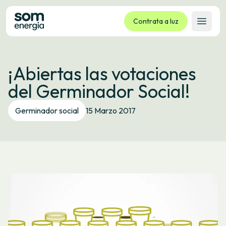
Contrata a luz
Abrir 
Tarifas
¡Abiertas las votaciones
Servizos
del Germinador Social!
Empresas
La cooperativa
Germinador social
15 Marzo 2017
Contacto
Trámites
Oficina virtual
Idioma:
GL
ES
CA
EU