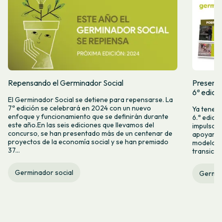
Repensando el Germinador Social
Presenta
6ª edici
El Germinador Social se detiene para repensarse. La
7ª edición se celebrará en 2024 con un nuevo
Ya tenemo
enfoque y funcionamiento que se definirán durante
6.ª edici
este año.En las seis ediciones que llevamos del
impulsam
concurso, se han presentado más de un centenar de
apoyar l
proyectos de la economía social y se han premiado
modelos 
37...
transició
Germinador social
Germin