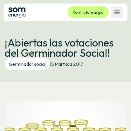
Kontratatu argia
Ireki 
Tarifak
¡Abiertas las votaciones
Zerbitzuak
del Germinador Social!
Enpresak
Kooperatiba
Germinador social
15 Martxoa 2017
Kontaktua
Izapideak
Bulego Birtuala
Hizkuntza:
EU
ES
CA
GL