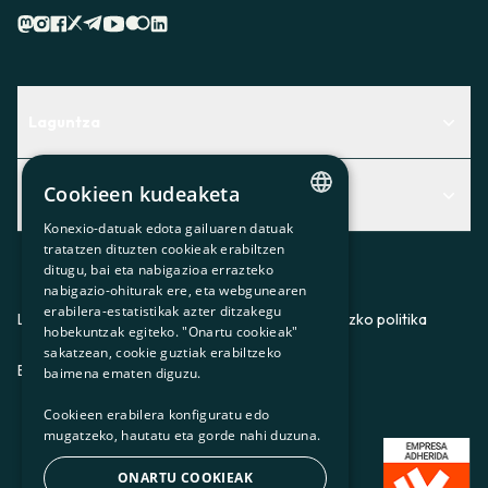
Laguntza
Centro de Ayuda
Cookieen kudeaketa
Albisteak
Aurkitu zerbitzurik egokiena zuretzat
Konexio-datuak edota gailuaren datuak
CATALAN
Albisteak
Contacto
tratatzen dituzten cookieak erabiltzen
ditugu, bai eta nabigazioa errazteko
SPANISH
Bazkideen txokoa
nabigazio-ohiturak ere, eta webgunearen
erabilera-estatistikak azter ditzakegu
GL
Prentsa
Lege-oharra
Pribatutasun-politika
Cookieei buruzko politika
hobekuntzak egiteko. "Onartu cookieak"
BASQUE
sakatzean, cookie guztiak erabiltzeko
Gurekin lan egin
ES
CA
GL
EU
baimena ematen diguzu.
Cookieen erabilera konfiguratu edo
mugatzeko, hautatu eta gorde nahi duzuna.
ONARTU COOKIEAK