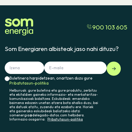
900 103 605
Som Energiaren albisteak jaso nahi dituzu?
Buletinera harpidetzean, onartzen duzu gure
Pribatutasun-politika
Helburuak: gure buletina eta gure produktu, zerbitzu
eta ekitaldien gaineko informazio- eta merkataritza-
komunikazioak bidaltzea. Eskubideak: emandako
baimena edozein unetan atzera bota ahalko duzu, bai
eta datuak atzitu, zuzendu eta ezabatu ere. Horiek
eta gainerako eskubideak baliatzeko idatzi
somenergia@delegado-datos.com helbidera.
Informazio osagarria:
Pribatutasun-politika