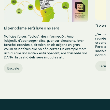
“La espe
El periodisme serà lliure o no serà
¿Se puede
Notícies falses, “bulos”, desinformació… Amb
realidad 
l’objectiu d’aconseguir clics, guanyar eleccions, tenir
creencia 
benefici econòmic, circulen en els mitjans un gran
Pero, seg
volum de notícies que no són certes.Un exemple molt
socióloga
actual i que ara mateix està operant, ens trasllada a la
normalida
DANA i la gestió dels seus impactes al...
Escuel
Escuela