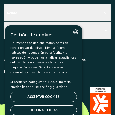
Axuda
Centro de Ayuda
Actualidad
Descubre qué servicio te encaja mejor
Gestión de cookies
Actualidad
Contacto
Utilizamos cookies que tratan datos de
CATALAN
conexión y/o del dispositivo, así como
O recuncho da socia
hábitos de navegación para facilitar la
SPANISH
navegación y podemos analizar estadísticas
Prensa
Aviso legal
Política de privacidad
Política de cookies
del uso de la web para poder aplicar
GL
mejoras. Si pulsas "Aceptar cookies"
Trabaja con nosotros
ES
CA
GL
EU
BASQUE
consientes el uso de todas las cookies.
Si prefieres configurar su uso o limitarlo,
puedes hacer tu selección y guardarla.
ACCEPTAR COOKIES
DECLINAR TODAS