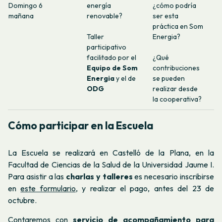
Domingo 6
energía
¿cómo podría
mañana
renovable?
ser esta
práctica en Som
Taller
Energia?
participativo
facilitado por el
¿Qué
Equipo de Som
contribuciones
Energia
y el de
se pueden
ODG
realizar desde
la cooperativa?
Cómo participar en la Escuela
La Escuela se realizará en Castelló de la Plana, en la
Facultad de Ciencias de la Salud de la Universidad Jaume I.
Para asistir a las
charlas y talleres
es necesario inscribirse
en
este formulario
, y realizar el pago, antes del 23 de
octubre.
Contaremos con
servicio de acompañamiento para