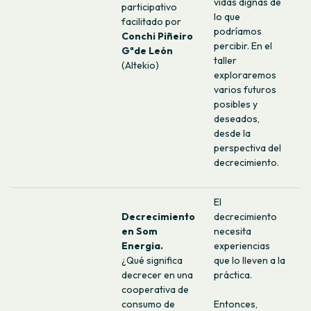
vidas dignas de
participativo
lo que
facilitado por
podríamos
Conchi Piñeiro
percibir. En el
Gªde León
taller
(Altekio)
exploraremos
varios futuros
posibles y
deseados,
desde la
perspectiva del
decrecimiento.
El
Decrecimiento
decrecimiento
en Som
necesita
Energia.
experiencias
¿Qué significa
que lo lleven a la
decrecer en una
práctica.
cooperativa de
consumo de
Entonces,