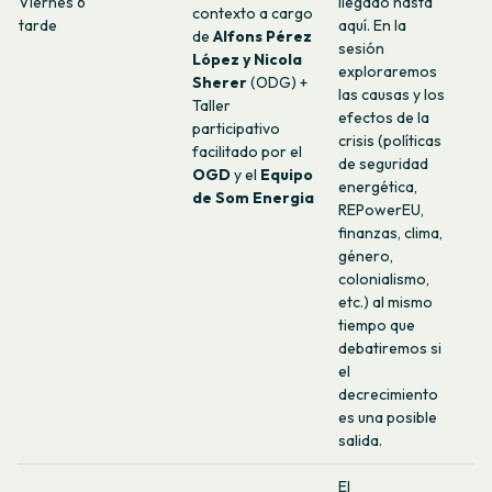
Viernes 6
llegado hasta
contexto a cargo
tarde
aquí. En la
de
Alfons Pérez
sesión
López y Nicola
exploraremos
Sherer
(ODG) +
las causas y los
Taller
efectos de la
participativo
crisis (políticas
facilitado por el
de seguridad
OGD
y el
Equipo
energética,
de Som Energia
REPowerEU,
finanzas, clima,
género,
colonialismo,
etc.) al mismo
tiempo que
debatiremos si
el
decrecimiento
es una posible
salida.
El