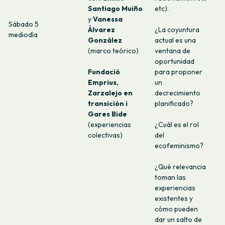
Santiago Muiño
etc).
y
Vanessa
Sábado 5
Álvarez
¿La coyuntura
mediodía
González
actual es una
(marco teórico)
ventana de
oportunidad
Fundació
para proponer
Emprius,
un
Zarzalejo en
decrecimiento
transición i
planificado?
Gares Bide
(experiencias
¿Cuál es el rol
colectivas)
del
ecofeminismo?
¿Qué relevancia
toman las
experiencias
existentes y
cómo pueden
dar un salto de