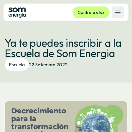
Contrata a luz
Abrir 
Tarifas
Ya te puedes inscribir a la
Servizos
Escuela de Som Energia
Empresas
La cooperativa
Escuela
22 Setembro 2022
Contacto
Trámites
Oficina virtual
Idioma:
GL
ES
CA
EU